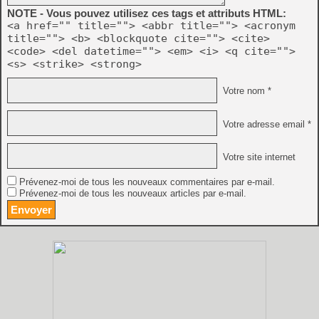
NOTE - Vous pouvez utilisez ces tags et attributs HTML:
<a href="" title=""> <abbr title=""> <acronym
title=""> <b> <blockquote cite=""> <cite>
<code> <del datetime=""> <em> <i> <q cite="">
<s> <strike> <strong>
Votre nom *
Votre adresse email *
Votre site internet
Prévenez-moi de tous les nouveaux commentaires par e-mail.
Prévenez-moi de tous les nouveaux articles par e-mail.