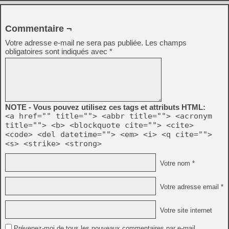
Commentaire ¬
Votre adresse e-mail ne sera pas publiée.
Les champs
obligatoires sont indiqués avec
*
NOTE - Vous pouvez utilisez ces tags et attributs HTML:
<a href="" title=""> <abbr title=""> <acronym
title=""> <b> <blockquote cite=""> <cite>
<code> <del datetime=""> <em> <i> <q cite="">
<s> <strike> <strong>
Votre nom *
Votre adresse email *
Votre site internet
Prévenez-moi de tous les nouveaux commentaires par e-mail.