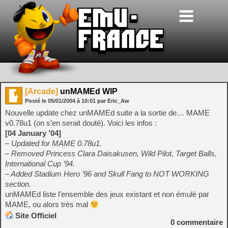
[Arcade]
unMAMEd WIP
Posté le
05/01/2004
à
10:01
par Eric_Aw
Nouvelle update chez unMAMEd suite a la sortie de… MAME
v0.78u1 (on s’en serait douté). Voici les infos :
[04 January ’04]
– Updated for MAME 0.78u1.
– Removed Princess Clara Daisakusen, Wild Pilot, Target Balls,
International Cup ’94.
– Added Stadium Hero ’96 and Skull Fang to NOT WORKING
section.
unMAMEd liste l’ensemble des jeux existant et non émulé par
MAME, ou alors très mal
Site Officiel
0
commentaire