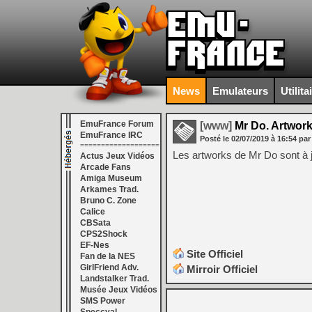
News
Emulateurs
Utilita
EmuFrance Forum
[www]
Mr Do. Artwork 
EmuFrance IRC
Posté le
02/07/2019
à
16:54
par
===================
Les artworks de Mr Do sont à jou
Actus Jeux Vidéos
Arcade Fans
Amiga Museum
Arkames Trad.
Bruno C. Zone
Calice
CBSata
CPS2Shock
EF-Nes
Site Officiel
Fan de la NES
GirlFriend Adv.
Mirroir Officiel
Landstalker Trad.
Musée Jeux Vidéos
SMS Power