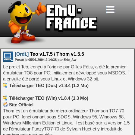
[Ordi.]
Teo v1.7.5 / Thom v1.5.5
Posté le
05/01/2004
à
14:38
par Eric_Aw
Le projet Teo, conçu à l’origine par Gilles Fétis, a été le premier
émulateur TO8 pour PC. Initialement développé sous MSDOS, il
a ensuite été porté sous Linux et Windows 32-bit.
Télécharger TEO (Dos) v1.8.4 (1.2 Mo)
Télécharger TEO (Win) v1.8.4 (1.3 Mo)
Site Officiel
Thom est un émulateur du micro-ordinateur Thomson TO7-70
pour PC, fonctionnant sous SDOS, Windows 95, Windows 98,
Windows Millenium Edition et Linux. Il est basé sur la version 1.5
de l’émulateur FunzyTO7-70 de Sylvain Huet et y introduit de
nombreuses nouveautés.