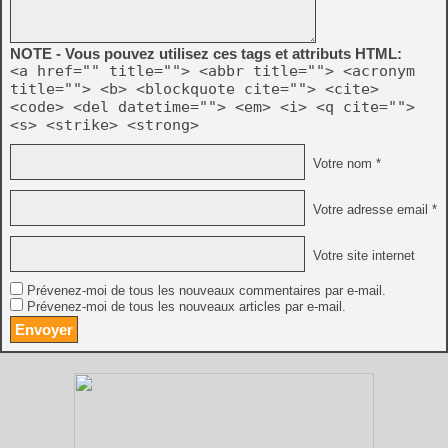
NOTE - Vous pouvez utilisez ces tags et attributs HTML:
<a href="" title=""> <abbr title=""> <acronym
title=""> <b> <blockquote cite=""> <cite>
<code> <del datetime=""> <em> <i> <q cite="">
<s> <strike> <strong>
Votre nom *
Votre adresse email *
Votre site internet
Prévenez-moi de tous les nouveaux commentaires par e-mail.
Prévenez-moi de tous les nouveaux articles par e-mail.