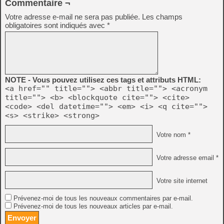
Commentaire ¬
Votre adresse e-mail ne sera pas publiée.
Les champs
obligatoires sont indiqués avec
*
NOTE - Vous pouvez utilisez ces tags et attributs HTML:
<a href="" title=""> <abbr title=""> <acronym
title=""> <b> <blockquote cite=""> <cite>
<code> <del datetime=""> <em> <i> <q cite="">
<s> <strike> <strong>
Votre nom *
Votre adresse email *
Votre site internet
Prévenez-moi de tous les nouveaux commentaires par e-mail.
Prévenez-moi de tous les nouveaux articles par e-mail.