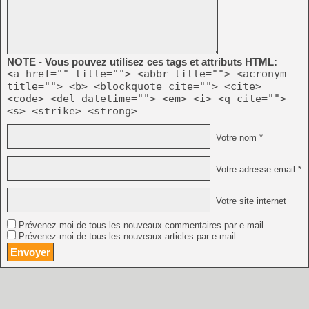
NOTE - Vous pouvez utilisez ces tags et attributs HTML:
<a href="" title=""> <abbr title=""> <acronym
title=""> <b> <blockquote cite=""> <cite>
<code> <del datetime=""> <em> <i> <q cite="">
<s> <strike> <strong>
Votre nom *
Votre adresse email *
Votre site internet
Prévenez-moi de tous les nouveaux commentaires par e-mail.
Prévenez-moi de tous les nouveaux articles par e-mail.