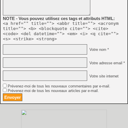
NOTE - Vous pouvez utilisez ces tags et attributs HTML:
<a href="" title=""> <abbr title=""> <acronym
title=""> <b> <blockquote cite=""> <cite>
<code> <del datetime=""> <em> <i> <q cite="">
<s> <strike> <strong>
Votre nom *
Votre adresse email *
Votre site internet
Prévenez-moi de tous les nouveaux commentaires par e-mail.
Prévenez-moi de tous les nouveaux articles par e-mail.