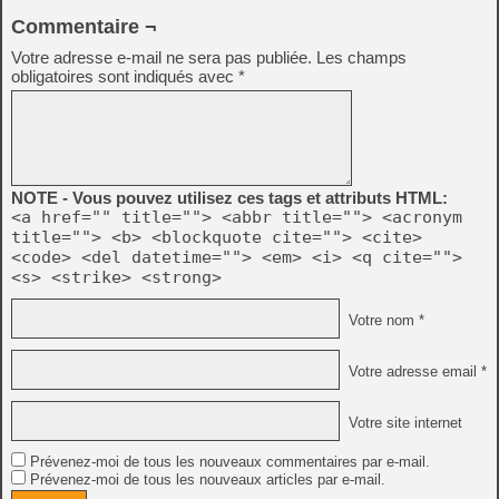
Commentaire ¬
Votre adresse e-mail ne sera pas publiée.
Les champs
obligatoires sont indiqués avec
*
NOTE - Vous pouvez utilisez ces tags et attributs HTML:
<a href="" title=""> <abbr title=""> <acronym
title=""> <b> <blockquote cite=""> <cite>
<code> <del datetime=""> <em> <i> <q cite="">
<s> <strike> <strong>
Votre nom *
Votre adresse email *
Votre site internet
Prévenez-moi de tous les nouveaux commentaires par e-mail.
Prévenez-moi de tous les nouveaux articles par e-mail.