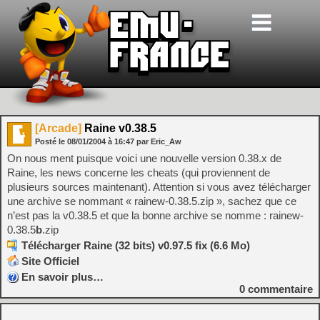
[Arcade]
Raine v0.38.5
Posté le
08/01/2004
à
16:47
par Eric_Aw
On nous ment puisque voici une nouvelle version 0.38.x de
Raine, les news concerne les cheats (qui proviennent de
plusieurs sources maintenant). Attention si vous avez télécharger
une archive se nommant « rainew-0.38.5.zip », sachez que ce
n’est pas la v0.38.5 et que la bonne archive se nomme : rainew-
0.38.5
b
.zip
Télécharger Raine (32 bits) v0.97.5 fix (6.6 Mo)
Site Officiel
En savoir plus…
0
commentaire