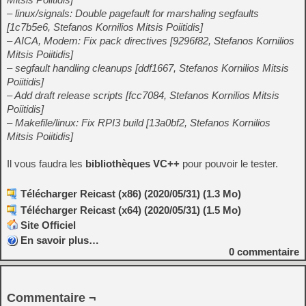
– linux/signals: Double pagefault for marshaling segfaults
[1c7b5e6, Stefanos Kornilios Mitsis Poiitidis]
– AICA, Modem: Fix pack directives [9296f82, Stefanos Kornilios
Mitsis Poiitidis]
– segfault handling cleanups [ddf1667, Stefanos Kornilios Mitsis
Poiitidis]
– Add draft release scripts [fcc7084, Stefanos Kornilios Mitsis
Poiitidis]
– Makefile/linux: Fix RPI3 build [13a0bf2, Stefanos Kornilios
Mitsis Poiitidis]
Il vous faudra les
bibliothèques VC++
pour pouvoir le tester.
Télécharger Reicast (x86) (2020/05/31) (1.3 Mo)
Télécharger Reicast (x64) (2020/05/31) (1.5 Mo)
Site Officiel
En savoir plus…
0
commentaire
Commentaire ¬