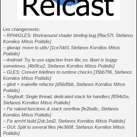
Les changements:
– RPI4/GLES: Workaround shader binding bug [f9ac57f, Stefanos
Kornilios Mitsis Poiitidis]
– glwrap: move to utils/ [1ce7dd3, Stefanos Kornilios Mitsis
Poiitidis]
– Android: Try to use sigaction from libc.so. libart is buggy
sometimes. [4b0fce2, Stefanos Kornilios Mitsis Poiitidis]
– GLES: Convert #defines to runtime checks [35bb796, Stefanos
Kornilios Mitsis Poiitidis]
– glinit + makefile refactor [d56d5bb, Stefanos Kornilios Mitsis
Poiitidis]
– Segfault: Single thread, dedicated stack for handlers [f094d1e,
Stefanos Kornilios Mitsis Poiitidis]
– Fix naked functions & stack overflow [fe2ba8c, Stefanos
Kornilios Mitsis Poiitidis]
– Fix armhf build [2dc1ed2, Stefanos Kornilios Mitsis Poiitidis]
– GUI: Split to several files [4e366ff, Stefanos Kornilios Mitsis
Poiitidis]