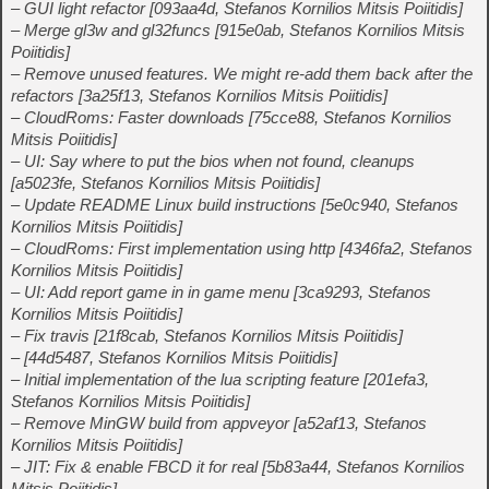
– GUI light refactor [093aa4d, Stefanos Kornilios Mitsis Poiitidis]
– Merge gl3w and gl32funcs [915e0ab, Stefanos Kornilios Mitsis
Poiitidis]
– Remove unused features. We might re-add them back after the
refactors [3a25f13, Stefanos Kornilios Mitsis Poiitidis]
– CloudRoms: Faster downloads [75cce88, Stefanos Kornilios
Mitsis Poiitidis]
– UI: Say where to put the bios when not found, cleanups
[a5023fe, Stefanos Kornilios Mitsis Poiitidis]
– Update README Linux build instructions [5e0c940, Stefanos
Kornilios Mitsis Poiitidis]
– CloudRoms: First implementation using http [4346fa2, Stefanos
Kornilios Mitsis Poiitidis]
– UI: Add report game in in game menu [3ca9293, Stefanos
Kornilios Mitsis Poiitidis]
– Fix travis [21f8cab, Stefanos Kornilios Mitsis Poiitidis]
– [44d5487, Stefanos Kornilios Mitsis Poiitidis]
– Initial implementation of the lua scripting feature [201efa3,
Stefanos Kornilios Mitsis Poiitidis]
– Remove MinGW build from appveyor [a52af13, Stefanos
Kornilios Mitsis Poiitidis]
– JIT: Fix & enable FBCD it for real [5b83a44, Stefanos Kornilios
Mitsis Poiitidis]