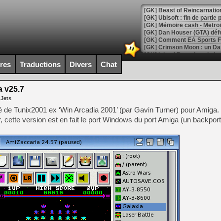
[GK] Beast of Reincarnation
[GK] Ubisoft : fin de parti
[GK] Mémoire cash - Metroid
[GK] Dan Houser (GTA) défe
[GK] Comment EA Sports FC
[GK] Crimson Moon : un Dark
[GK] Isle of Reveries : le j
[GK] Moonlighter 2 : The En
ires
Traductions
Divers
Chat
[GK] Capcom relance Monste
 v25.7
 Jets
[Mo5] Deux inédits du Virtu
é de Tunix2001 ex ‘Win Arcadia 2001’ (par Gavin Turner) pour Amiga. 
[GK] Le beat'em up The Walk
cette version est en fait le port Windows du port Amiga (un backport)
[GK] Endless Legend 2 : enf
[LS] [PS5] Le WebKit Userl
[GK] Oubliez Crazy Taxi, S
[LS] [Switch] NSZ 5.0.0 es