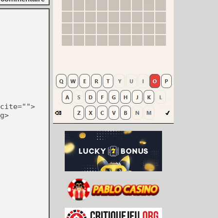
cite="">
g>