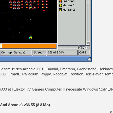
[GK] No More Room in Hell 2
[GK] Un chatbot Atelier Ryz
[GK] Mémoire cash - Splatte
[GK] Nvidia : le prix des 
[GK] Suikoden Star Leap : 
[Mo5] La mini borne d’arc
[GK] Atari renoue avec les 
[GK] Le studio de FIFA Worl
[GK] La PlayStation 1 en L
[GK] Dawn of War 4 : les Né
[GK] CloverPit : l'héritier
[GK] Stellar Blade : Blood R
[GK] Palworld Online est a
[GK] Wuchang 2 : le souls-l
 la famille des Arcadia2001 : Bandai, Emerson, Grandstand, Hanimex,
-03, Ormatu, Palladium, Poppy, Robdajet, Rowtron, Tele-Fever, Tem
[GK] Minecraft et ses « Gra
VC 4000 et l’Elektor TV Games Computer. Il nécessite Windows 9x/ME
Ami Arcadia) v36.55 (8.8 Mo)
0