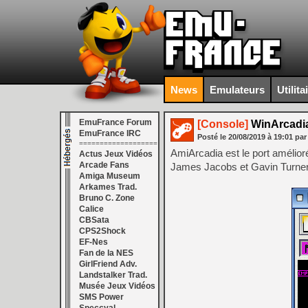
News
Emulateurs
Utilita
EmuFrance Forum
[Console]
WinArcadia
EmuFrance IRC
Posté le
20/08/2019
à
19:01
par
===================
AmiArcadia est le port amélior
Actus Jeux Vidéos
Arcade Fans
James Jacobs et Gavin Turner, 
Amiga Museum
Arkames Trad.
Bruno C. Zone
Calice
CBSata
CPS2Shock
EF-Nes
Fan de la NES
GirlFriend Adv.
Landstalker Trad.
Musée Jeux Vidéos
SMS Power