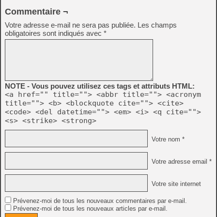
Commentaire ¬
Votre adresse e-mail ne sera pas publiée.
Les champs
obligatoires sont indiqués avec
*
NOTE - Vous pouvez utilisez ces tags et attributs HTML:
<a href="" title=""> <abbr title=""> <acronym
title=""> <b> <blockquote cite=""> <cite>
<code> <del datetime=""> <em> <i> <q cite="">
<s> <strike> <strong>
Votre nom *
Votre adresse email *
Votre site internet
Prévenez-moi de tous les nouveaux commentaires par e-mail.
Prévenez-moi de tous les nouveaux articles par e-mail.