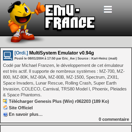
[Ordi.]
MultiSystem Emulator v0.94g
Posté le
08/01/2004
à
17:50
par Eric_Aw
| Source :
Karl-Heinz (mail)
Codé par Michael Franzen, le développement de cet émulateur
est très actif. Il supporte de nombreux systèmes : MZ-700, MZ-
800, MZ-80K, MZ-80A, MZ-80B, MZ-1500, Spectrum, ZX81,
Space Invaders, Lunar Rescue, Rolling Crash, Super Earth
Invasion, COLECO, Carnival, TRS80 Model I, Phoenix, Pleiades
& Space Phantoms.
Télécharger Genesis Plus (Win) r062203 (189 Ko)
Site Officiel
En savoir plus…
0
commentaire