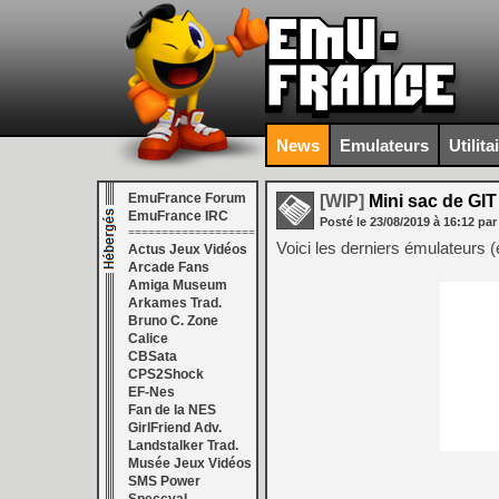
News
Emulateurs
Utilita
EmuFrance Forum
[WIP]
Mini sac de GIT
EmuFrance IRC
Posté le
23/08/2019
à
16:12
par
===================
Voici les derniers émulateurs 
Actus Jeux Vidéos
Arcade Fans
Amiga Museum
Arkames Trad.
Bruno C. Zone
Calice
CBSata
CPS2Shock
EF-Nes
Fan de la NES
GirlFriend Adv.
Landstalker Trad.
Musée Jeux Vidéos
SMS Power