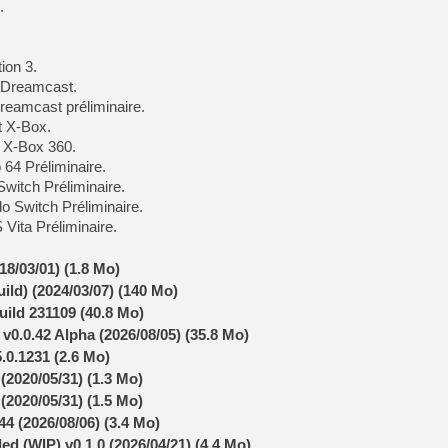
.
[LS] [PS5] Le WebKit Userl
ion 3.
 Dreamcast.
reamcast préliminaire.
[GK] Oubliez Crazy Taxi, S
t X-Box.
[LS] [Switch] NSZ 5.0.0 es
t X-Box 360.
 64 Préliminaire.
witch Préliminaire.
[GK] No More Room in Hell 2
[GK] Un chatbot Atelier Ryz
o Switch Préliminaire.
Vita Préliminaire.
[GK] Mémoire cash - Splatte
[GK] Nvidia : le prix des 
[GK] Suikoden Star Leap : 
8/03/01) (1.8 Mo)
uild) (2024/03/07) (140 Mo)
[Mo5] La mini borne d’arc
ild 231109 (40.8 Mo)
0.0.42 Alpha (2026/08/05) (35.8 Mo)
.0.1231 (2.6 Mo)
(2020/05/31) (1.3 Mo)
(2020/05/31) (1.5 Mo)
44 (2026/08/06) (3.4 Mo)
 (WIP) v0.1.0 (2026/04/21) (4.4 Mo)