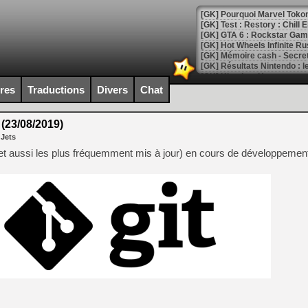
[GK] Pourquoi Marvel Tokon 
[GK] Test : Restory : Chill
[GK] GTA 6 : Rockstar Games
[GK] Hot Wheels Infinite Rus
[GK] Mémoire cash - Secret 
[GK] Résultats Nintendo : 
[GK] Déjà des dégraissage
ires
Traductions
Divers
Chat
[Mo5] Brickboy cherche à r
[GK] Minecraft et ses « Gra
 (23/08/2019)
 Jets
[GK] Beast of Reincarnation
[GK] Ubisoft : fin de parti
(et aussi les plus fréquemment mis à jour) en cours de développemen
[GK] Mémoire cash - Metroid
[GK] Dan Houser (GTA) défe
[GK] Comment EA Sports FC
[GK] Crimson Moon : un Dark
[GK] Isle of Reveries : le j
[GK] Moonlighter 2 : The En
[GK] Capcom relance Monste
[Mo5] Deux inédits du Virtu
[GK] Le beat'em up The Walk
[GK] Endless Legend 2 : enf