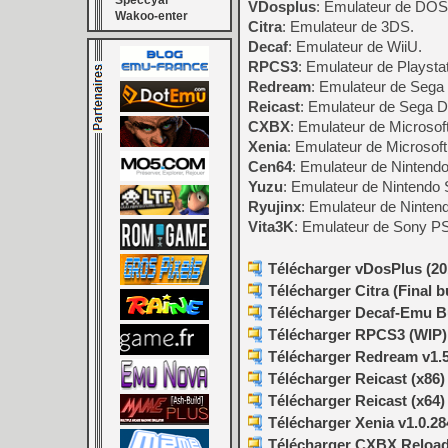
Speccyal
VDosplus
: Emulateur de DOS
Wakoo-enter
Citra
: Emulateur de 3DS.
Decaf
: Emulateur de WiiU.
RPCS3
: Emulateur de Playstat
Redream
: Emulateur de Sega
Reicast
: Emulateur de Sega D
CXBX
: Emulateur de Microsof
Xenia
: Emulateur de Microsof
Cen64
: Emulateur de Nintendo
Yuzu
: Emulateur de Nintendo S
Ryujinx
: Emulateur de Nintend
Vita3K
: Emulateur de Sony PS 
Télécharger vDosPlus (201
Télécharger Citra (Final b
Télécharger Decaf-Emu Bu
Télécharger RPCS3 (WIP) v
Télécharger Redream v1.5
Télécharger Reicast (x86) 
Télécharger Reicast (x64) 
Télécharger Xenia v1.0.28
Télécharger CXBX Reloaded