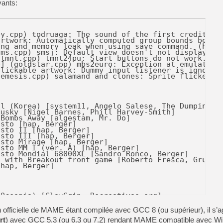
vants:
89 No. 1, Jan/Feb), Olivetti Prodest PC1 coverdisk 
fficielle de MAME étant compilée avec GCC 8 (ou supérieur), il s’ag
rt
) avec GCC 5.3 (ou 6.3 ou 7.2) rendant MAME compatible avec 