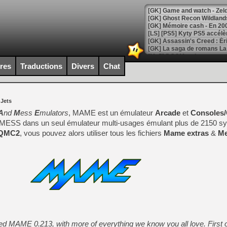
[Mo5] DOOM arrive en cart
[GK] Bethesda fête les 30 
[GK] Roblox : l'action en B
ires
Traductions
Divers
Chat
[GK] Agenda - GeForce NOW
 Jets
[GK] Devolver Digital en a 
A
nd
M
ess
E
mulators
, MAME est un émulateur
Arcade
et
Consoles/
[LS] [PS5] ps5-y2jb-autolo
t MESS dans un seul émulateur multi-usages émulant plus de 2150 
QMC2
, vous pouvez alors utiliser tous les fichiers
[GK] Pourquoi Marvel Tokon 
Mame extras
&
Me
[GK] Test : Restory : Chill
[GK] GTA 6 : Rockstar Games
[GK] Hot Wheels Infinite Rus
[GK] Mémoire cash - Secret 
[GK] Résultats Nintendo : 
[GK] Déjà des dégraissage
[Mo5] Brickboy cherche à r
[GK] Minecraft et ses « Gra
sed MAME 0.213, with more of everything we know you all love. First of
[GK] Beast of Reincarnation