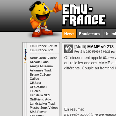
News
Emulateurs
Utilita
EmuFrance Forum
[Multi]
MAME v0.213
EmuFrance IRC
Posté le
29/08/2019
à
09:26
par
===================
Officieusement appelé
M
ame
Actus Jeux Vidéos
Arcade Fans
qui relie les anciens MAME e
Amiga Museum
différents. Couplé au frontend
Arkames Trad.
Bruno C. Zone
Calice
CBSata
CPS2Shock
EF-Nes
Fan de la NES
GirlFriend Adv.
Landstalker Trad.
Musée Jeux Vidéos
En résumé:
SMS Power
It’s really about time we relea