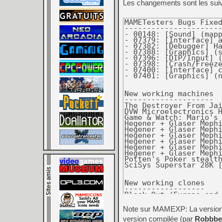
Les changements sont les sui
MAMETesters Bugs Fixed
----------------------
- 00148: [Sound] (mappy.cpp) todruaga: The sound of the first credit is not played. (Angelo Salese)
- 07379: [Interface] artwork: Automatically computed group bounds behaviour is not intuitive. (Vas Crabb)
- 07382: [Debugger] Hang and memory leak when using save command. (hap)
- 07388: [Graphics] (sms.cpp) smsj: Default view doesn't not display video in OpenGL mode. (hap)
- 07396: [DIP/Input] (tmnt.cpp) tmnt24pu: Start buttons do not work. (Tafoid)
- 07398: [Crash/Freeze] (goldstar.cpp) mbs2euro: Exception at emulation start. (AJR)
- 07400: [Interface] clickable artwork: Dummy input listener is ignored. (hap)
- 07401: [Graphics] (nemesis.cpp) salamand and clones: Sprite flickers randomly. (hap)


New working machines
--------------------
The Destroyer From Jail (Korea) [system11, Angelo Salese, The Dumping Union]
DVW Microelectronics Husky [Nigel Barnes, Phill Harvey-Smith]
Game & Watch: Mario's Bombs Away [algestam, Mr. Do]
Hegener + Glaser Mephisto [hap, Berger]
Hegener + Glaser Mephisto II [hap, Berger]
Hegener + Glaser Mephisto III [hap, Berger]
Hegener + Glaser Mephisto Mirage [hap, Berger]
Hegener + Glaser Mephisto MM I (ver. A) [hap, Berger]
Hegener + Glaser Mephisto Mondial 68000XL [Sandro Ronco, Berger]
Potten's Poker stealth with Breakout front game [Roberto Fresca, Grull Osgo, Pako Ortiz, Rockman, Recreativas.org]
SciSys Superstar 28K [hap, Berger]


New working clones
------------------
Block Out (Europe and Oceania) [ClawGrip, Recreativas.org]
Commando (bootleg set 3) [Guru]
Crazy Kong Part II (bootleg) [Corrado Tomaselli, The Dumping Union]
Elektronika Space Bridge [algestam, Ryan Holtz]
Exidy Inc Sorcerer (with Digitrio fdc) [Robbbert]
Exidy Inc Sorcerer (with Dreamdisk fdc) [Robbbert]
Hegener + Glaser Mephisto Amsterdam (Glasgow hardware) [Berger]
Hegener + Glaser Mephisto Dallas 68000 (Glasgow hardware) [Berger]
Hegener + Glaser Mephisto MM I (ver. B) [Achim]
Joker Card (witch game) [Roberto Fresca, TeamEurope]
Lady Liner (set 2) [Roberto Fresca, TeamEurope]
New Lucky 8 Lines (set 8, W-4) [Roberto Fresca, TeamEurope]
New Lucky 8 Lines (set 9, W-4, Eagle, licensed by Wing) [Roberto Fresca, TeamEurope]
New Lucky 8 Lines Super Turbo (Hack) [Roberto Fresca, TeamEurope]
Player's Edge Plus (X000057P+XP000038) Deuces Wild Poker (MGM Grand Casino) [Brian Troha]
Punk Shot (World 2 Players) [frsj8112]
Richard Lang Mephisto London 16 Bit [Berger]
Street Fighter II': Champion Edition (RE, bootleg) [ClawGrip, hammy]
Super Shanghai Dragon's Eye (Korea) [TeamEurope, Brian Troha, The Dumping Union]
Victor 5 [Roberto Fresca, TeamEurope]


Machines promoted to working
----------------------------
Birdie Try (Japan revision 2) [Dirk Best, TeamEurope, Ivan Vangelista]
Casino Poker (Ver PM88-01-21, German) [Roberto Fresca, TeamEurope]
Dulmont Magnum [Carl]
Hasbro Dream Life (Version 1.0, Feb 07 2005) [Sean Riddle, David Haywood]
Mindset Corporation Mindset Personal Computer [O. Galibert, Al Kossow]
SciSys / Novag Chess Champion: Super System III [hap, Berger, MikeChess]
SD Gundam Sangokushi Rainbow Tairiku Senki (Japan) [Angelo Salese]
Tatung Einstein 256 [Nigel Barnes, jltursan]


Clones promoted to working
--------------------------
SD Gundam Sangokushi Rainbow Tairiku Senki (Korea) [Angelo Salese]
SWTPC swtpc S/09 Sbug + piaide [68bit]


New machines marked as NOT_WORKING
----------------------------------
Bonus Poker (Atronic) [Priit Laes]
Bubble Torneo [TeamEurope]
Colex VME-80186 [Al Kossow, Bitsavers]
Digitek Micrologic 20 [ClawGrip, Dirk Best]
Estron Juku E5101 [Dirk Best]
Husky Computers Ltd Husky Hawk [Nigel Barnes, Phill Harvey-Smith]
I C Money (Atronic) [Priit Laes]
Microdar SPD [jordigahan, ClawGrip]
Miss Americana (Bingo) [IPDB]
Rock 'n' Roll [jordigahan, ClawGrip]
SNES 4 Slot arcade switcher [ClawGrip, Roberto Fresca, Recreativas.org, The Dumping Union, system11, Dirk Best]
Wanted (Sega) [Jamesv833, SeanC]
Wild Thing (Atronic) [Priit Laes]


New clones marked as NOT_WORKING
--------------------------------
Cyclopes (11/85) [IPDB, PinMame]
Fish Tales (P-2) [IPDB, PinMame]
Flash Gordon (French Vocalizer sound) [IPDB, PinMame]
Husky Computers Ltd Husky Hunter [Nigel Barnes, Phill Harvey-Smith]
Husky Computers Ltd Husky Hunter 2/16 [Phill Harvey-Smith]
Lady Liner (encrypted, set 1) [TeamEurope, Roberto Fresca]
Lady Liner (encrypted, set 2) [TeamEurope, Roberto Fresca]
Lady Liner (encrypted, set 3) [TeamEurope, Roberto Fresca]
Lady Liner (encrypted, set 4) [TeamEurope, Roberto Fresca]
Lady Luck (Bellfruit) (Adder 5) [TeamEurope, jordigahan, ClawGrip]
Lovely Cards (encrypted) [TeamEurope, Roberto Fresca]
Magic Export (V.211A) [TeamEurope]
New Lucky 8 Lines (set 10, W-4, encrypted NEC D315-5136) [Roberto Fresca, Grull Osgo, TeamEurope]
New Lucky 8 Lines Crown Turbo (Hack) [Roberto Fresca, TeamEurope]
Police Force (LG-4) Germany [IPDB, PinMame]
Power Instinct (USA, bootleg set 3) [hammy, The Dumping Union]
Robocop (2.9) [IPDB, PinMame]
Star Wars Arcade (US) [coolmod, Mike Moffitt, Phil Bennett]
Tiger Heli (bootleg set 4) [Sean Riddle, Brian Troha, The Dumping Union]
El Trebol de la Suerte (Bellfruit) (Adder 5) [TeamEurope, jordigahan, ClawGrip]
WWF Royal Rumble (1.03 French) [IPDB, PinMAME]
Yamaha MU100B [Alexander Troosh, R. Belmont]


New working software list additions
-----------------------------------
apple2_flop_clcracked:
  The Addition Facts (cleanly cracked), Algebra Volume 3 (Version 1.0, 10 June 1982) (cleanly cracked), BackAid (cleanly cracked),
  Beyond Castle Wolfenstein (Version 07/12/84) (cleanly cracked), BIG & little (cleanly cracked),
  A Bird's Eye View of The Main Idea (cleanly cracked), Calendar Fun with the Lollipop Dragon (cleanly cracked),
  Castle Wolfenstein (Version 06/19/84) (cleanly cracked), Dinosaur Days Plus (cleanly cracked),
  The Division Facts (cleanly cracked), Dr. Ruth's Computer Game of Good Sex (cleanly cracked),
  Draw Your Own Conclusions (cleanly cracked), Flashcards (cleanly cracked),
  Flights Into Fiction: Classic Stories (cleanly cracked), Flights Into Fiction: Fairy Tales (cleanly cracked),
  Focus on Physical Science: Chapter Review (Version 1.1) (cleanly cracked), Grid Designer (cleanly cracked),
  Hinky Pinky (cleanly cracked), The Human Body: Circulation and Respiration (cleanly cracked),
  KidWriter (German Level I, II) (cleanly cracked), Mission: Asteroid (cleanly cracked), The Multiplication Facts (cleanly cracked),
  Muppet Slate (Version 1.01) (cleanly cracked), New Kid on the Block (Version 02.09.89) (cleanly cracked),
  A Newbery Adventure: Charlotte's Web (cleanly cracked), NLP Tools Vol. 1 (Version 1.1) (cleanly cracked),
  Phi Beta Filer (cleanly cracked), Poetry Express (cleanly cracked), Practicalc II XC (Version 2.00) (cleanly cracked),
  Punctuation Put-On (cleanly cracked), Un Repas Francais (cleanly cracked), Roots/Affixes 1 (Version 09.14.87) (cleanly cracked),
  The Subtraction Facts (cleanly cracked), Theorems and Proofs of Theorems (cleanly cracked), Troll Sports Math (cleanly cracked),
  Verb Usage 3 (Version 01.31.89) (cleanly cracked), Wally's Word Works (cleanly cracked), What's The Big Detail (cleanly cracked),
  Work Force II (Version 2.10) (cleanly cracked), Writer's Choice (Version 1.0) (cleanly cracked),
  Zandar The Wizard (cleanly cracked), Zork I Demo (Catch A Butterfly) (cleanly cracked) [4am, Firehawke]
  Chipwits [LoGo, Firehawke]
apple2_flop_misc: Star Trek: The Kobayashi Alternative (Version 4.0) [anonymous]
apple2_flop_orig:
  Alge-Blaster Plus! (Version 1.0), The Ancient Art of War at Sea, Arcticfox, Battle Chess, Beach-Head, Beyond Castle Wolfenstein,
  Black Magic, Castle Wolfenstein (1981 Version), Castle Wolfenstein (Version 06/19/84), Chipwits, Cranston Manor,
  David's Midnight Magic, Escape (Bantam Publishing), Essex, Injured Engine, King's Quest, King's Quest II, King's Quest III,
  King's Quest IV, Labyrinth: The Computer Game (Lucasfilm Games), Mabel's Mansion, Mindshadow, Mission: Asteroid, Moptown,
  Puzzle Tanks, Race For Midnight, Return of Heracles, Sir Isaac Newton's Games, Soko-Ban,
  Space Quest II: Vohaul's Revenge (Version 2.0A, interpreter 0.089), Times of Lore, Tip 'N Flip, Wizardry V: Heart of the Maelstrom
  [4am, Firehawke]
coco_flop:
  512K CoCo 3 Memory Test, CoCo Max II (Input Selector Modified), CoCo Max II (Version 51016), CoCo Max III (Version 3.0),
  CoCo Max III (Version 3.1), CoCo Newsroom, DeskMate (Version 1.00.00), DeskMate 3 (Version 1.00.00), Disk EDTASM,
  Micro Works 16-Level Picture Display Utility, The Newspaper, Pitfall II: Lost Caverns, Telewriter-64
  [TRS-80 Color Computer Archive]
hp_ipc:
  Demo Disc, HP-UX Communications & Maintenance A (VI), HP-UX Communications & Maintenance B (VII), HP-UX Documentation (X),
  HP-UX Miscellaneous Tools (IX), HP-UX Nucleus (VIII), HP-UX Programmers Tools (I), HP-UX Software Development (II),
  HP-UX Software Development (III), HP-UX Writers Tools A (IV), HP-UX Writers Tools B (V), RCS (Revision Control System),
  Software Engineering Module - C Development Supplement (IV),
  Software Engineering Module - Communication and Maintenance Tools (II),
  Software Engineering Module - Programmers's and Miscellaneous Tools (I),
  Software Engineering Module - Section 1 & 1m Documentation (V),
  Software Engineering Module - Sections 2, 3, 4 and l Documentation (VI), Software Engineering Module - Writer's Tools (III),
  System Disc Release 5.0.2 [shattered]
ibm5150:
  Chuck Yeager's Advanced Flight Trainer (3.5"), Chuck Yeager's Advanced Flight Trainer (5.25", French),
  Empire - Wargame of the Century, Loom (5.25"), Lunar Explorer - A Space Flight Simulator, Mean 18, Mines of Titan,
  Olivetti Prodest PC1 - Per Cominciare, Olivetti Prodest PC1 Games Collection 7, Olivetti Prodest PC1 MS-DOS 3.20 (Spanish),
  Olivetti Prodest PC1 MS-DOS 3.20 / GW BASIC / Lode Runner, Olivetti Prodest PC1 coverdisk (1987 No. 1),
  Olivetti Prodest PC1 coverdisk (19
Note sur MAMEXP: La version o
version compilée (par
Robbbe