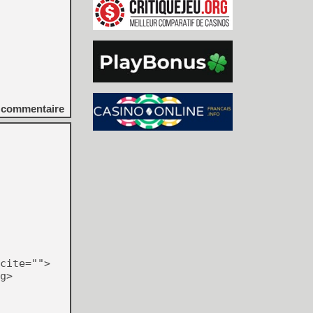
commentaire
cite="">
g>