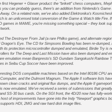
[GK] Ubisoft : fin de parti
he first Hegener + Glaser product: the “brikett” chess computers, Meph
[GK] Mémoire cash - Metroid
As you can probably guess, there’s an addition from Nintendo’s Game 
[GK] Dan Houser (GTA) défe
 Away. On a related note, we’ve also added Elektronika’s Kosmiches
[GK] Comment EA Sports FC
[GK] Crimson Moon : un Dark
h is an unlicensed total conversion of the Game & Watch title Fire. I
[GK] Isle of Reveries : le j
D games in MAME, you’re missing something special – they look sup
[GK] Moonlighter 2 : The En
rtwork.
[GK] Capcom relance Monste
d The Destroyer From Jail (a rare Philko game), and alternate region
 Dragon’s Eye. The CD for Simpsons Bowling has been re-dumped, 
[Mo5] Deux inédits du Virtu
h its protection microcontroller dumped and emulated, Birdie Try is n
[GK] Le beat'em up The Walk
trollers for The Deep and Last Mission have also been dumped and e
are emulation mean Banpresto’s SD Gundam Sangokushi Rainbow Tai
[GK] Endless Legend 2 : enf
ities in Seibu Cup Soccer have been improved.
teresting DOS compatible machines based on the Intel 80186 CPU ar
[LS] [PS5] Le WebKit Userl
 Computer, and the Dulmont Magnum. The Apple II software lists ha
known clean cracks and original flux dumps, and the Apple II gameport
 now emulated. We’ve received a series of submissions that greatl
nd SS-30 bus cards. On the SGI front, the 4D/20 now has fully-work
e host of improvements have gone into the Indy “Newport” graphics b
supports HDI, 2MG and raw hard disk image files.