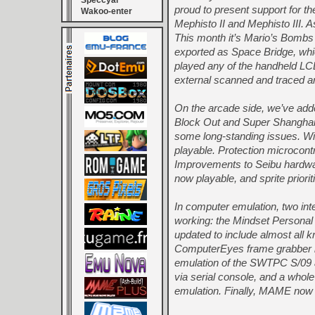
Speccyal
proud to present support for t
Wakoo-enter
Mephisto II and Mephisto III. 
This month it’s Mario’s Bombs
exported as Space Bridge, whic
played any of the handheld LC
external scanned and traced a
On the arcade side, we’ve adde
Block Out and Super Shanghai
some long-standing issues. Wit
playable. Protection microcon
Improvements to Seibu hardw
now playable, and sprite prior
In computer emulation, two in
working: the Mindset Personal
updated to include almost all 
ComputerEyes frame grabber is
emulation of the SWTPC S/09 a
via serial console, and a whol
emulation. Finally, MAME now 