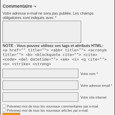
Commentaire ¬
Votre adresse e-mail ne sera pas publiée.
Les champs
obligatoires sont indiqués avec
*
NOTE - Vous pouvez utilisez ces tags et attributs HTML:
<a href="" title=""> <abbr title=""> <acronym
title=""> <b> <blockquote cite=""> <cite>
<code> <del datetime=""> <em> <i> <q cite="">
<s> <strike> <strong>
Votre nom *
Votre adresse email *
Votre site internet
Prévenez-moi de tous les nouveaux commentaires par e-mail.
Prévenez-moi de tous les nouveaux articles par e-mail.