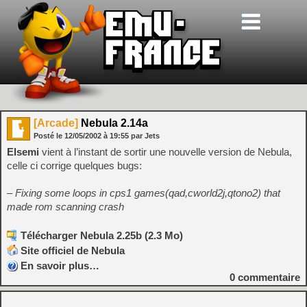
[Arcade]
Nebula 2.14a
Posté le
12/05/2002
à
19:55
par Jets
Elsemi
vient à l’instant de sortir une nouvelle version de Nebula,
celle ci corrige quelques bugs:
– Fixing some loops in cps1 games(qad,cworld2j,qtono2) that
made rom scanning crash
Télécharger Nebula 2.25b (2.3 Mo)
Site officiel de Nebula
En savoir plus…
0
commentaire