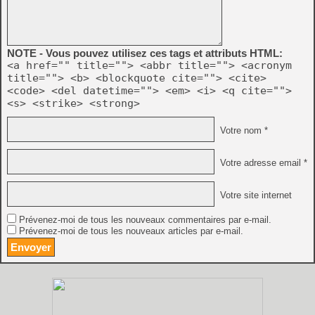
NOTE - Vous pouvez utilisez ces tags et attributs HTML:
<a href="" title=""> <abbr title=""> <acronym
title=""> <b> <blockquote cite=""> <cite>
<code> <del datetime=""> <em> <i> <q cite="">
<s> <strike> <strong>
Votre nom *
Votre adresse email *
Votre site internet
Prévenez-moi de tous les nouveaux commentaires par e-mail.
Prévenez-moi de tous les nouveaux articles par e-mail.