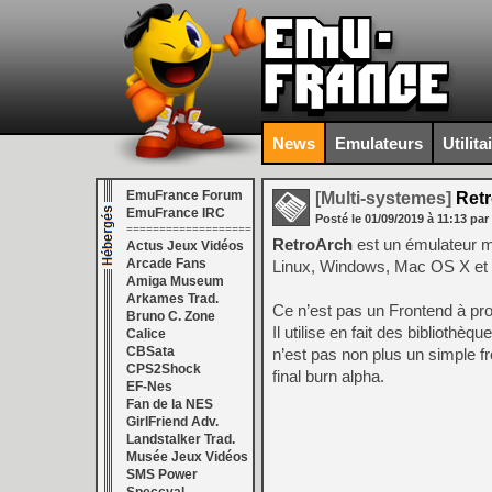
News
Emulateurs
Utilita
EmuFrance Forum
[Multi-systemes]
Retr
EmuFrance IRC
Posté le
01/09/2019
à
11:13
par
===================
RetroArch
est un émulateur mu
Actus Jeux Vidéos
Arcade Fans
Linux, Windows, Mac OS X et
Amiga Museum
Arkames Trad.
Ce n’est pas un Frontend à pro
Bruno C. Zone
Il utilise en fait des bibliothè
Calice
CBSata
n’est pas non plus un simple f
CPS2Shock
final burn alpha.
EF-Nes
Fan de la NES
GirlFriend Adv.
Landstalker Trad.
Musée Jeux Vidéos
SMS Power