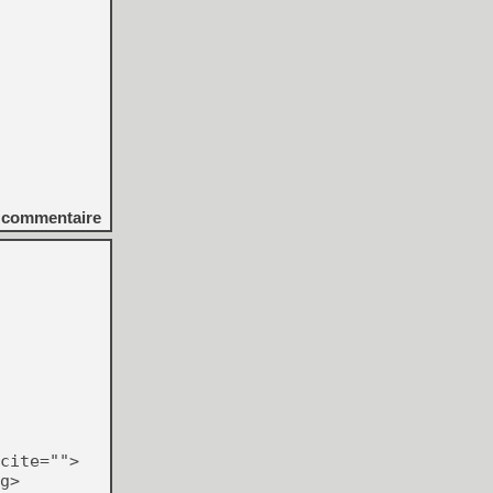
commentaire
cite="">
g>