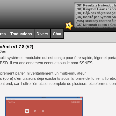
[GK] Déjà des dégraissage
[Mo5] Brickboy cherche à r
[GK] Minecraft et ses « Gra
[GK] Beast of Reincarnation
[GK] Ubisoft : fin de parti
ires
Traductions
Divers
Chat
[GK] Mémoire cash - Metroid
[GK] Dan Houser (GTA) défe
[GK] Comment EA Sports FC
oArch v1.7.8 (V2)
[GK] Crimson Moon : un Dark
 Jets
[GK] Isle of Reveries : le j
[GK] Moonlighter 2 : The En
lti-systèmes modulaire qui est conçu pour être rapide, léger et porta
[GK] Capcom relance Monste
 BSD. Il est anciennement connue sous le nom SSNES.
prement parler, ni véritablement un multi-emulateur.
ques (core) d’émulateurs déjà existants sous la forme de fichier « libret
[Mo5] Deux inédits du Virtu
ront end, car il offre l’émulation complète de plusieurs plateformes c
[GK] Le beat'em up The Walk
[GK] Endless Legend 2 : enf
[LS] [PS5] Le WebKit Userl