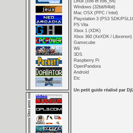
Linux (x86 et x86_64)
Windows (32bit/64bit)
Mac OSX (PPC / Intel)
Playstation 3 (PS3 SDK/PSL
PS Vita
Xbox 1 (XDK)
Xbox 360 (XeXDK / Libxenon)
Gamecube
Wii
3DS
Raspberry Pi
OpenPandora
Androïd
Etc
Un petit guide réalisé par Dj