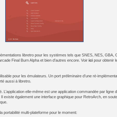
[GK] Oubliez Crazy Taxi, S
[LS] [Switch] NSZ 5.0.0 es
[GK] No More Room in Hell 2
[GK] Un chatbot Atelier Ryz
[GK] Mémoire cash - Splatte
[GK] Nvidia : le prix des 
[GK] Suikoden Star Leap : 
[Mo5] La mini borne d’arc
mplémentations libretro pour les systèmes tels que SNES, NES, GBA, 
[GK] Atari renoue avec les 
cade Final Burn Alpha et bien d’autres encore. Voir
ici
pour obtenir 
[GK] Le studio de FIFA Worl
[GK] La PlayStation 1 en L
[GK] Dawn of War 4 : les Né
ilisable pour les émulateurs. Un port préliminaire d’une ré-implément
[GK] Mémoire cash - Secret 
[GK] Résultats Nintendo : 
é aussi à libretro.
ité. L’application elle-même est une application commandée par lign
 Il existe également une interface graphique pour RetroArch, en sout
ique.
la portabilité multi-plateforme pour le moment: