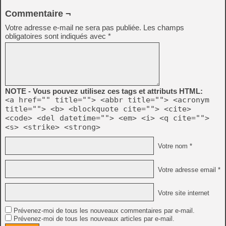
Commentaire ¬
Votre adresse e-mail ne sera pas publiée.
Les champs
obligatoires sont indiqués avec
*
NOTE - Vous pouvez utilisez ces tags et attributs HTML:
<a href="" title=""> <abbr title=""> <acronym
title=""> <b> <blockquote cite=""> <cite>
<code> <del datetime=""> <em> <i> <q cite="">
<s> <strike> <strong>
Votre nom *
Votre adresse email *
Votre site internet
Prévenez-moi de tous les nouveaux commentaires par e-mail.
Prévenez-moi de tous les nouveaux articles par e-mail.