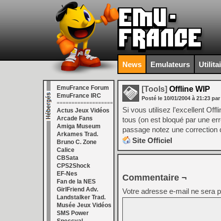
News
Emulateurs
Utilita
EmuFrance Forum
[Tools]
Offline WIP
EmuFrance IRC
Posté le
10/01/2004
à
21:23
par
===================
Si vous utilisez l’excellent O
Actus Jeux Vidéos
Arcade Fans
tous (on est bloqué par une e
Amiga Museum
passage notez une correction 
Arkames Trad.
Site Officiel
Bruno C. Zone
Calice
CBSata
CPS2Shock
EF-Nes
Commentaire ¬
Fan de la NES
GirlFriend Adv.
Votre adresse e-mail ne sera p
Landstalker Trad.
Musée Jeux Vidéos
SMS Power