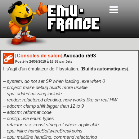
[Consoles de salon]
Avocado r593
Posté le
24/09/2019
à
15:55
par Jets
Il s’agit d’un émulateur de Playstation. (
Builds automatiques
).
– system: do not set SP when loading .exe when 0
– project: make debug builds more usable
– spu: added missing include
– render: refactored blending, now works like on real HW
– adpcm: clamp shift bigger than 12 to 9
– adpcm: reformat code
– config: use enum types
– refactor: use const string ref where applicable
– cpu: inline handleSoftwareBreakpoins
– gpu: multiline handling, command refactoring