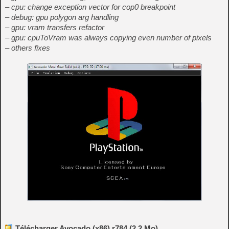
– cpu: change exception vector for cop0 breakpoint
– debug: gpu polygon arg handling
– gpu: vram transfers refactor
– gpu: cpuToVram was always copying even number of pixels
– others fixes
Télécharger Avocado (x86) r784 (2.2 Mo)