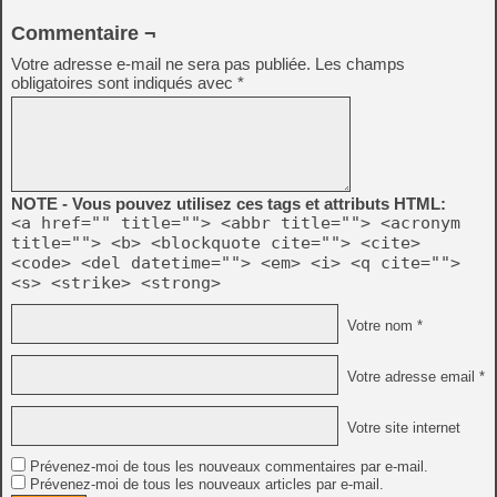
Commentaire ¬
Votre adresse e-mail ne sera pas publiée.
Les champs
obligatoires sont indiqués avec
*
NOTE - Vous pouvez utilisez ces tags et attributs HTML:
<a href="" title=""> <abbr title=""> <acronym
title=""> <b> <blockquote cite=""> <cite>
<code> <del datetime=""> <em> <i> <q cite="">
<s> <strike> <strong>
Votre nom *
Votre adresse email *
Votre site internet
Prévenez-moi de tous les nouveaux commentaires par e-mail.
Prévenez-moi de tous les nouveaux articles par e-mail.