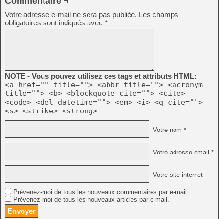
Commentaire ¬
Votre adresse e-mail ne sera pas publiée.
Les champs
obligatoires sont indiqués avec
*
NOTE - Vous pouvez utilisez ces tags et attributs HTML:
<a href="" title=""> <abbr title=""> <acronym
title=""> <b> <blockquote cite=""> <cite>
<code> <del datetime=""> <em> <i> <q cite="">
<s> <strike> <strong>
Votre nom *
Votre adresse email *
Votre site internet
Prévenez-moi de tous les nouveaux commentaires par e-mail.
Prévenez-moi de tous les nouveaux articles par e-mail.