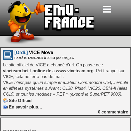
[Ordi.]
VICE Move
Posté le
12/01/2004
à
00:54
par Eric_Aw
Le site officiel de VICE a changé d’url. On passe de :
viceteam.bei.t-online.de
a
www.viceteam.org
. Petit rappel sur
VICE, cela ne ferra pas de mal :
VICE n’est pas qu’un simple émulateur Commodore C64, il émule
en effet les systèmes suivant : C128, Plus4, VIC20, CBM-II (alias
C610) et tout les modèles « PET » (exepté le SuperPET 9000).
Site Officiel
En savoir plus…
0
commentaire