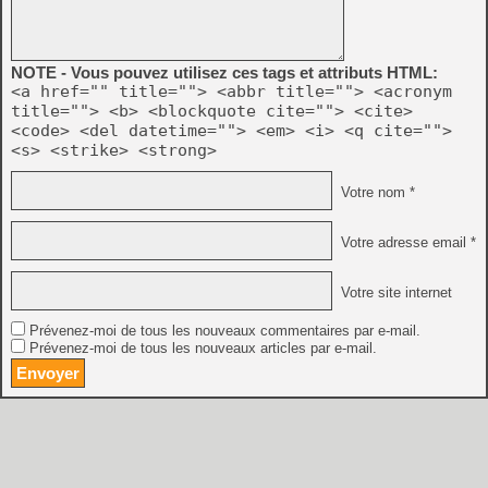
NOTE - Vous pouvez utilisez ces tags et attributs HTML:
<a href="" title=""> <abbr title=""> <acronym
title=""> <b> <blockquote cite=""> <cite>
<code> <del datetime=""> <em> <i> <q cite="">
<s> <strike> <strong>
Votre nom *
Votre adresse email *
Votre site internet
Prévenez-moi de tous les nouveaux commentaires par e-mail.
Prévenez-moi de tous les nouveaux articles par e-mail.