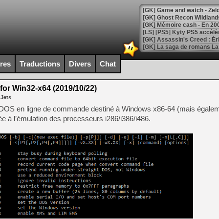
[Mo5] DOOM arrive en cart
[GK] Bethesda fête les 30 
ires
Traductions
Divers
Chat
[GK] Roblox : l'action en B
or Win32-x64 (2019/10/22)
[GK] Agenda - GeForce NOW
 Jets
[GK] Devolver Digital en a 
MS-DOS en ligne de commande destiné à Windows x86-64 (mais égale
ée à l’émulation des processeurs i286/i386/i486.
[LS] [PS5] ps5-y2jb-autolo
[GK] Pourquoi Marvel Tokon 
[GK] Test : Restory : Chill
[GK] GTA 6 : Rockstar Games
[GK] Hot Wheels Infinite Rus
[GK] Mémoire cash - Secret 
[GK] Résultats Nintendo : 
[GK] Déjà des dégraissage
[Mo5] Brickboy cherche à r
[GK] Minecraft et ses « Gra