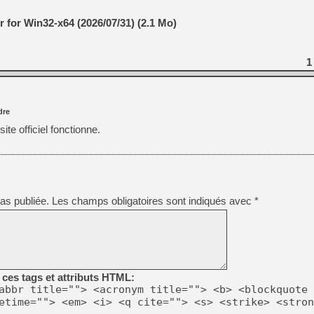
[GK] Beast of Reincarnation
[GK] Ubisoft : fin de parti
for Win32-x64 (2026/07/31) (2.1 Mo)
[GK] Mémoire cash - Metroid
[GK] Dan Houser (GTA) défe
[GK] Comment EA Sports FC
[GK] Crimson Moon : un Dark
1
[GK] Isle of Reveries : le j
[GK] Moonlighter 2 : The En
[GK] Capcom relance Monste
dre
te officiel fonctionne.
[Mo5] Deux inédits du Virtu
[GK] Le beat'em up The Walk
[GK] Endless Legend 2 : enf
as publiée.
Les champs obligatoires sont indiqués avec
*
[LS] [PS5] Premiers signes 
ces tags et attributs HTML:
abbr title=""> <acronym title=""> <b> <blockquote 
etime=""> <em> <i> <q cite=""> <s> <strike> <stron