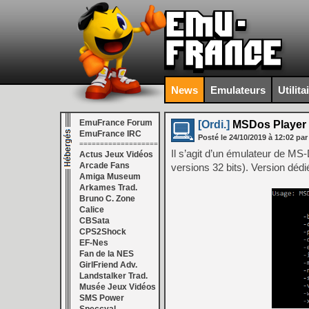
News
Emulateurs
Utilita
EmuFrance Forum
[Ordi.]
MSDos Player f
EmuFrance IRC
Posté le
24/10/2019
à
12:02
par
===================
Il s’agit d’un émulateur de 
Actus Jeux Vidéos
Arcade Fans
versions 32 bits). Version dédi
Amiga Museum
Arkames Trad.
Bruno C. Zone
Calice
CBSata
CPS2Shock
EF-Nes
Fan de la NES
GirlFriend Adv.
Landstalker Trad.
Musée Jeux Vidéos
SMS Power