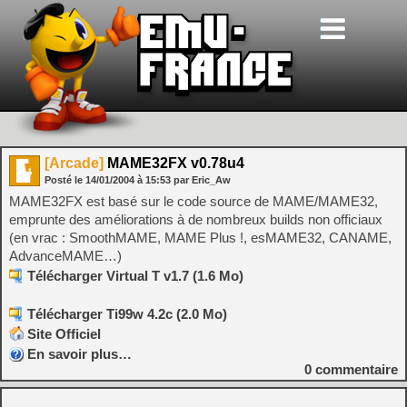
[Arcade]
MAME32FX v0.78u4
Posté le
14/01/2004
à
15:53
par Eric_Aw
MAME32FX est basé sur le code source de MAME/MAME32,
emprunte des améliorations à de nombreux builds non officiaux
(en vrac : SmoothMAME, MAME Plus !, esMAME32, CANAME,
AdvanceMAME…)
Télécharger Virtual T v1.7 (1.6 Mo)
Télécharger Ti99w 4.2c (2.0 Mo)
Site Officiel
En savoir plus…
0
commentaire