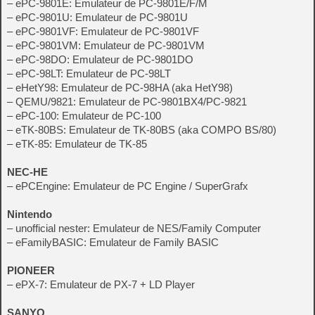
– ePC-9801E: Emulateur de PC-9801E/F/M
– ePC-9801U: Emulateur de PC-9801U
– ePC-9801VF: Emulateur de PC-9801VF
– ePC-9801VM: Emulateur de PC-9801VM
– ePC-98DO: Emulateur de PC-9801DO
– ePC-98LT: Emulateur de PC-98LT
– eHetY98: Emulateur de PC-98HA (aka HetY98)
– QEMU/9821: Emulateur de PC-9801BX4/PC-9821
– ePC-100: Emulateur de PC-100
– eTK-80BS: Emulateur de TK-80BS (aka COMPO BS/80)
– eTK-85: Emulateur de TK-85
NEC-HE
– ePCEngine: Emulateur de PC Engine / SuperGrafx
Nintendo
– unofficial nester: Emulateur de NES/Family Computer
– eFamilyBASIC: Emulateur de Family BASIC
PIONEER
– ePX-7: Emulateur de PX-7 + LD Player
SANYO