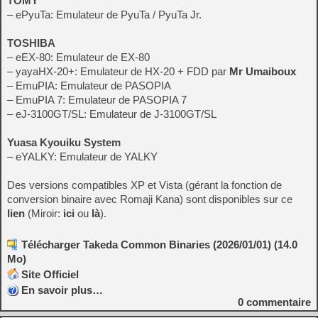
TOMY
– ePyuTa: Emulateur de PyuTa / PyuTa Jr.
TOSHIBA
– eEX-80: Emulateur de EX-80
– yayaHX-20+: Emulateur de HX-20 + FDD par
Mr Umaiboux
– EmuPIA: Emulateur de PASOPIA
– EmuPIA 7: Emulateur de PASOPIA 7
– eJ-3100GT/SL: Emulateur de J-3100GT/SL
Yuasa Kyouiku System
– eYALKY: Emulateur de YALKY
Des versions compatibles XP et Vista (gérant la fonction de
conversion binaire avec Romaji Kana) sont disponibles sur ce
lien
(Miroir:
ici
ou
là
).
Télécharger Takeda Common Binaries (2026/01/01) (14.0
Mo)
Site Officiel
En savoir plus…
0
commentaire