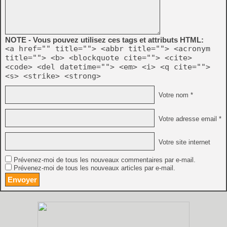
NOTE - Vous pouvez utilisez ces tags et attributs HTML:
<a href="" title=""> <abbr title=""> <acronym
title=""> <b> <blockquote cite=""> <cite>
<code> <del datetime=""> <em> <i> <q cite="">
<s> <strike> <strong>
Votre nom *
Votre adresse email *
Votre site internet
Prévenez-moi de tous les nouveaux commentaires par e-mail.
Prévenez-moi de tous les nouveaux articles par e-mail.