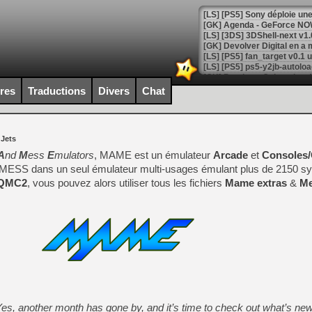
[GK] Agenda - GeForce NOW
[GK] Devolver Digital en a 
[LS] [PS5] ps5-y2jb-autolo
[GK] Pourquoi Marvel Tokon 
ires
Traductions
Divers
Chat
[GK] Test : Restory : Chill
[GK] GTA 6 : Rockstar Games
[GK] Hot Wheels Infinite Rus
[GK] Mémoire cash - Secret 
 Jets
[GK] Résultats Nintendo : 
A
nd
M
ess
E
mulators
, MAME est un émulateur
Arcade
et
Consoles/
[GK] Déjà des dégraissage
t MESS dans un seul émulateur multi-usages émulant plus de 2150 
QMC2
, vous pouvez alors utiliser tous les fichiers
[Mo5] Brickboy cherche à r
Mame extras
&
Me
[GK] Minecraft et ses « Gra
[GK] Beast of Reincarnation
[GK] Ubisoft : fin de parti
[GK] Mémoire cash - Metroid
[GK] Dan Houser (GTA) défe
[GK] Comment EA Sports FC
[GK] Crimson Moon : un Dark
[GK] Isle of Reveries : le j
[GK] Moonlighter 2 : The En
[GK] Capcom relance Monste
s, another month has gone by, and it’s time to check out what’s new