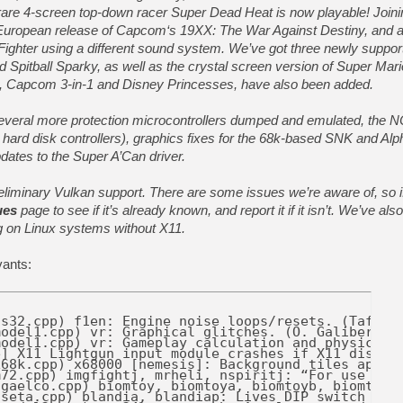
y rare 4-screen top-down racer Super Dead Heat is now playable! Joini
e European release of Capcom‘s 19XX: The War Against Destiny, and a
ighter using a different sound system. We’ve got three newly supp
[Mo5] Deux inédits du Virtu
[GK] Le beat'em up The Walk
nd Spitball Sparky, as well as the crystal screen version of Super Mar
 Capcom 3-in-1 and Disney Princesses, have also been added.
[GK] Endless Legend 2 : enf
everal more protection microcontrollers dumped and emulated, the 
hard disk controllers), graphics fixes for the 68k-based SNK and Al
[LS] [PS5] Le WebKit Userl
ates to the Super A’Can driver.
liminary Vulkan support. There are some issues we’re aware of, so if
[GK] Oubliez Crazy Taxi, S
ues
page to see if it’s already known, and report it if it isn’t. We’ve al
[LS] [Switch] NSZ 5.0.0 es
ng on Linux systems without X11.
vants:
[GK] No More Room in Hell 2
aft Towns [redump.org, r09]
hp9825b_rom: 9885/9895 