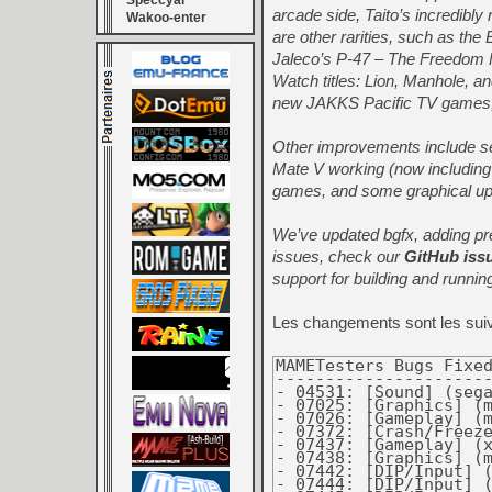
Speccyal
arcade side, Taito’s incredibl
Wakoo-enter
are other rarities, such as th
Jaleco’s P-47 – The Freedom F
Watch titles: Lion, Manhole, a
new JAKKS Pacific TV games,
Other improvements include s
Mate V working (now including 
games, and some graphical upd
We’ve updated bgfx, adding pre
issues, check our
GitHub iss
support for building and runni
Les changements sont les sui
MAMETesters Bugs Fixed
----------------------
- 04531: [Sound] (segas32.cpp) f1en: Engine noise loops/resets. (Tafoid)
- 07025: [Graphics] (model1.cpp) vr: Graphical glitches. (O. Galibert)
- 07026: [Gameplay] (model1.cpp) vr: Gameplay calculation and physics issues. (O. Galibert)
- 07372: [Crash/Freeze] X11 Lightgun input module crashes if X11 display is not available. (George McMullen)
- 07437: [Gameplay] (x68k.cpp) x68000 [nemesis]: Background tiles appear in foreground in Nemesis 90 Kai. (Carl)
- 07438: [Graphics] (m72.cpp) imgfightj, mrheli, nspiritj: “For use in Japan" messages are not displayed correctly. (Angelo Salese)
- 07442: [DIP/Input] (gaelco.cpp) biomtoy, biomtoya, biomtoyb, biomtoyc, bioplayc: Lives DIP switch mis-labelled. (girosintornillos)
- 07444: [DIP/Input] (seta.cpp) blandia, blandiap: Lives DIP switch mis-labelled. (girosintornillos)
- 07445: [DIP/Input] (model2.cpp) sgt24h, overrevb: Accelerator and brake pedals are reversed. (VasiliyFamiliya)
- 07447: [Graphics] (cninja.cpp) cninja and clones: Incorrect graphical priorities between level 4 bosses. (Ivan Vangelista)
- 07448: [Gameplay] (taito_z.cpp) sci, scia, scij, scin, sciu: Shifting gears activates turbo. (girosintornillos)
- 07452: [Crash/Freeze] (eprom.cpp) eprom, eprom2: The control test will not load. (AJR)
- 07454: [Plugins] (dooyong.cpp) flytiger: Use of high score plugin causes incorrect attract mode behaviour. (Carl)
- 07456: [Crash/Freeze] (segas16b.cpp) eswat: Emulator crashes with segmentation fault. (smf)
- 07457: [DIP/Input] (m107.cpp) dsoccr94: Coin 3 and coin 4 inputs are mapped incorrectly. (MetalGod)
- 07463: [DIP/Input] (mystwarr.cpp) metamrph and clones, viostorm and clones: Coin 3 and 4 inputs are not connected. (Zach S.)
- 07465: [Crash/Freeze] (interpro.cpp) ip2000: Emulator crashes if mouse is moved during startup. (Patrick Mackinlay)
- 07469: [Graphics] (vboy.cpp) vboy: Sprite elements are cut off on the right. (Robbbert)


New working machines
--------------------
Capcom 3-in-1 (1942, Commando, Ghosts'n Goblins) (JAKKS Pacific TV Game, Game-Key Ready) (29 MAR 2005 B)
  [Sean Riddle, David Haywood, anonymous]
China H Computer Company H-01B [zzemu]
Disney Princesses (JAKKS Pacific TV Game, Game-Key Ready) [Sean Riddle, David Haywood, anonymous]
Game & Watch: Lion [algestam, Mr. Do, Sean Riddle]
Game & Watch: Manhole (gold) [algestam, Mr. Do, Sean Riddle]
Game & Watch: Spitball Sparky [algestam, Mr Jiggles the Christmas Man]
Motorola MEK6800D1 [68bit]
Motorola Micro Chroma 68 [68bit]
Super Dead Heat [Phil Bennett, David Haywood]


New working clones
------------------
19XX: The War Against Destiny (Euro 960104) [redsupra, smf]
Beastorizer (USA, Jun 21 1997) [jordigahan, ClawGrip]
Bomberman (Version 6.6) [caius, The Dumping Union]
Buggy Boy/Speed Buggy (cockpit, rev. B) [pacman70, Asayuki]
Dragon Breed (Japan, M72 PCB version) [Jorge Silva]
Game & Watch: Super Mario Bros. (crystal screen) [algestam, Mr Jiggles the Christmas Man]
Hard Head (bootleg, set 3) [jordigahan, Heckler, ClawGrip]
Hegener + Glaser Mephisto MM V (prototype) [CB-Emu]
Megatouch III Turnier Edition (9255-30-50 R0F, Bi-Lingual GER/ENG version) [Kevin Eshbach, Brian Troha, The Dumping Union]
P-47 - The Freedom Fighter (World, bootleg) [jordigahan, Heckler, ClawGrip]


Machines promoted to working
----------------------------
Fidelity Electronics Phantom Chess Challenger [Sandro Ronco]
NCR Decision Mate V [Sandro Ronco, rfka01]
Pacific Educational Systems VPU-01 Speech box [Robbbert]
Radio Shack TRS-80 DT-1 [Robbbert]


New machines marked as NOT_WORKING
----------------------------------
Advance Bright Ltd Ping Pong / Table Tennis / Super Ping Pong (PP1100, ABL TV Game)
  [David Haywood, Morten Shearman Kirkegaard, Peter Wilhelmsen]
Conny TV Virtual Tennis [David Haywood, Morten Shearman Kirkegaard, Peter Wilhelmsen]
El Dorado [TeamEurope]
The Flintstones (LX-3) [PinMAME]
Care Bears TV Games (JAKKS Pacific TV Game, Game-Key Ready) [Sean Riddle, David Haywood, anonymous]
Kursaal Darts [jordigahan, ClawGrip]
Litek Information Systems LMS46-V9 [Don Maslin Archive, AJR]
Research Inc. Teleray Model 10 [Bitsavers]
Rollamatic 5-Line Special (Barcrest) (MPU3) [Darran, The Dumping Union]
TaiKee Rockstar Guitar / Guitar Rock (PAL) [David Haywood, Morten Shearman Kirkegaard, Peter Wilhelmsen]
Terrific Lake [PinMAME]
Top Sound (French) [PinMAME]
Play Vision Who Wants to Be a Millionaire (Play Vision, Plug and Play, UK)
  [David Haywood, Morten Shearman Kirkegaard, Peter Wilhelmsen]
Vortex (Island Design) [unknown]


New clones marked as NOT_WORKING
--------------------------------
386 motherboards using a OPTi 82C495SLC chipset [rfka01]
386 motherboards using the ALi M1419 chipset [rfka01]
386 motherboards using the CS8230 chipset [rfka01]
386 motherboards using the MX83C305(A)(FC)/MX83C05(A)(FC) chipset [rfka01]
386 motherboards using the OPTi 82C381 chipset [rfka01]
386 motherboards using the OPTi 82C391 chipset [rfka01]
386 motherboards using the SiS Rabbit chipset [rfka01]
386 motherboards using the UMC UM82C481AF chipset [rfka01]
386 motherboards using the UMC UM82C491F + UM82C493F chipset or BIOTEQ equivalents [rfka01]
386 motherboard using the UMC UM82C491F chipset [rfka01]
386sx motherboards using the ALi M1217 chipset [rfka01]
386sx motherboards using the OPTi 82C283 chipset [rfka01]
386sx motherboards using the OPTi 82C291 chipset [rfka01]
386sx motherboards using the SCAMPSX chipset [rfka01]
486 motherboards using the ALi 1487/1489 chipset [rfka01]
486 motherboards using the OPTi OPTi 82C392, 82C493 chipset [rfka01]
486 motherboards using the SiS 85C471/85C407 chipset [rfka01]
486 motherboards using the UMC UM8498F, UM8496F chipset [rfka01]
486 motherboards using the UMC UM8886/UM8881 chipset [rfka01]
Abit AB-PB4 [rfka01]
Abit AB-PW4 [rfka01]
Alaris Cougar [rfka01]
Alaris RYC LEOPARD LX [rfka01]
Alaris Tornado 2 [rfka01]
AMI Mark V Baby Screamer [rfka01]
ANIX CH-386S-16/20/25G [rfka01]
Aquarius System (ASI) MB-4D33/50NR [rfka01]
Asus ISA-486SV2 [rfka01]
AUVA TAM/25-P2 M31720P [rfka01]
Bank Robbery (Ver. 1.23) [Siftware]
Biostar MB-1340UCQ-B [rfka01]
Chaintech 333SC [rfka01]
Chaintech 486SLE M106 4SLE-Z1 [rfka01]
Chaintech ELT-286B-160B(E) [rfka01]
Chicony CH-491E [rfka01]
Daewoo AL486V-D Rev:1.1 [rfka01]
Derby Owners Club World Edition (Rev A) [Fluffy]
Diamond Flower, Inc. (DFI) 486-CCV [rfka01]
DTK Computer PPM-3333P [rfka01]
DTK PKM-0038S aka Gemlight GMB-486SG [rfka01]
Elitegroup Computer Systems FX-3000 REV1.0 [rfka01]
Elitegroup ELT-386SX-160BE [rfka01]
Elitegroup UC4913 REV:1.1 [rfka01]
Elitegroup UC4915 A AIO [rfka01]
Elitegroup UM486/UM486sx [rfka01]
Elitegroup UM486V-AIO [rfka01]
First International Computer 4386-VC-HD [rfka01]
First International Computer 4386-VC-V [rfka01]
First International Computer 486-GIO-VT2 [rfka01]
Fujitsu FM-Towns (Model 1 / 2) [r09]
GENOA TurboExpress 486 VL [rfka01]
GES 9051N-386C VER -0.01 [rfka01]
Gigabyte GA-486VF [rfka01]
Gigabyte GA-486VS [rfka01]
LuckyStar LS-486E Rev:C [rfka01]
Micro-Express Inc. Forex 386 Cache [rfka01]
MORSE KP 386SX V2.21 [rfka01]
MSI MS-4125 [rfka01]
MSI MS-4138 [rfka01]
MSI MS-4144 [rfka01]
Octek Hawk [rfka01]
Octek Hippo COM [rfka01]
Octek Hippo DCA2 [rfka01]
Octek Hippo VL+ [rfka01]
Octek Panther II [rfka01]
Olivetti M21 [rfka01]
OPTi OPTi 386WB VER.1.0 [rfka01]
PC-Chips M216 [rfka01]
PC-Chips M396F [rfka01]
PC-Chips M912 [rfka01]
PC-Chips M915i [rfka01]
Peacock 386sx Ver. 2.0 motherboard SCsxAIO [rfka01]
Peacock PCK 486 DX [rfka01]
Philips PCD204 (PCD200 series) [rfka01]
Pine PT-319A [rfka01]
Pine Technology PT-430 [rfka01]
Pine Technology PT-432b aka SR-M401-A [rfka01]
PROTECH PM486PU-S7 [rfka01]
QDI PX486P3 [rfka01]
QDI V4P895P3/SMT V5.0 [rfka01]
QD-U386DX VER 1.0 [rfka01]
Sanyo MBC-18NB [rfka01]
See-Thru Sto486Wb aka AUVA Cam-33-P2 [rfka01]
Shuttle 386SX REV 2.0A [rfka01]
Shuttle Computer International HOT-433 [rfka01]
TD60C [rfka01]
TD70A and TD70AN [rfka01]
TD70N [rfka01]
Termtek TK-635 [nextvolume, Dirk Best]
UNICHIP 386W 367C REV 1.0 [rfka01]
UNICHIP 486 WB 4407 REV 1.0 [rfka01]
unknown 286 AT clones (HT18/C chipset) [rfka01]
Via 4386 VIO / Highscreen universal board [rfka01]
Vintage Sprite SM 486-50USC [rfka01]
Vs. Super Mario Bros. (bootleg with Z80, set 3) [jordigahan, ClawGrip]
ZIDA Tomato board 4DPS [rfka01]


New working software list additions
-----------------------------------
apple2_flop_clcracked:
  Balancing Act (cleanly cracked), Fractions: Basic Skills (cleanly cracked), Fractions: Subtraction (cleanly cracked),
  The Haunted Palace (cleanly cracked), Statistics (Version 3.3) (cleanly cracked), Whole Numbers: Multiplication (cleanly cracked),
  The World's Greatest Baseball Game (Enhanced Version) (cleanly cracked) [4am, Firehawke]
apple2_flop_orig:
  Alibi, American *屏蔽内容* (Micro Learningware), Apple Stellar Invaders, Battlefront, Beach Landing, Carriers at War,
  The Coveted Mirror, Crime Stopper, Decisive Battles of the American Civil War: Volume Three,
  Decisive Battles of the American Civil War: Volume Two, Decisive Battles of the Civil War: Volume One, Dogfight II, Europe Ablaze,
  Galactic Wars, Gauntlet, Ghostbusters, Go (Hayden), Guderian, Halls of Montezuma, The Haunted Palace, I, Damiano,
  Leisure Suit Larry in The Land of The Lounge Lizards, The Mask of the Sun (Version 2.1), MacArthur's War,
  Muppet Learning Keys: The Muppet Discovery Disk, Oil Rig, Panzer Battles, Pulsar ][, Questprobe featuring Spider-Man,
  Reach For The Stars (Version 1.0), Reach For The Stars (Version 2.0), Reach For The Stars (Version 3.0), Reversal, Russia,
  Sherlock Holmes in Another Bow, Simultaneous Linear Equations, Space Kadet, Tapper, Ulysses and the Golden Fleece,
  Vaults of Zurich, Winter Games [4am, Firehawke]
fmtowns_cd:
  CG Syndicate Vol. 1 - Lisa Northpoint, CubicSketch V1.1 L10, New Horizon CD Learning System II - English Course 1, Shanghai,
  Space Museum, TownsSOUND V1.1 L20, Z's Triphony DigitalCr