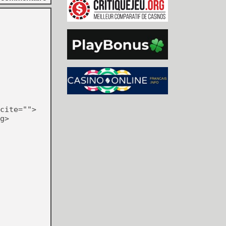
cite="">
g>