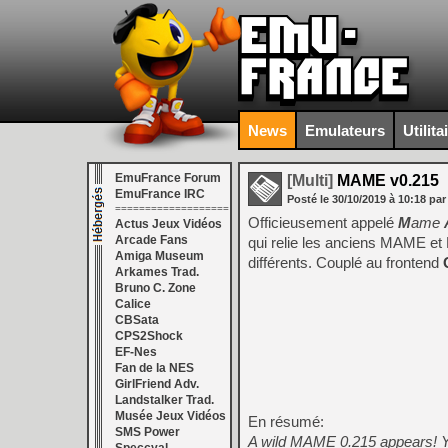
News
Emulateurs
Utilita
EmuFrance Forum
[Multi]
MAME v0.215
EmuFrance IRC
Posté le
30/10/2019
à
10:18
par
===================
Officieusement appelé
M
ame
Actus Jeux Vidéos
Arcade Fans
qui relie les anciens MAME e
Amiga Museum
différents. Couplé au frontend
Arkames Trad.
Bruno C. Zone
Calice
CBSata
CPS2Shock
EF-Nes
Fan de la NES
GirlFriend Adv.
Landstalker Trad.
Musée Jeux Vidéos
En résumé:
SMS Power
A wild MAME 0.215 appears! Ye