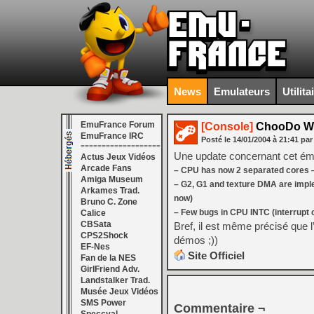
News
Emulateurs
Utilita
EmuFrance Forum
[Console]
ChooDo W
EmuFrance IRC
Posté le
14/01/2004
à
21:41
par
===================
Une update concernant cet ému
Actus Jeux Vidéos
Arcade Fans
– CPU has now 2 separated cores 
Amiga Museum
– G2, G1 and texture DMA are impl
Arkames Trad.
now)
Bruno C. Zone
– Few bugs in CPU INTC (interrupt co
Calice
CBSata
Bref, il est même précisé que 
CPS2Shock
démos ;))
EF-Nes
Site Officiel
Fan de la NES
GirlFriend Adv.
Landstalker Trad.
Musée Jeux Vidéos
SMS Power
Commentaire ¬