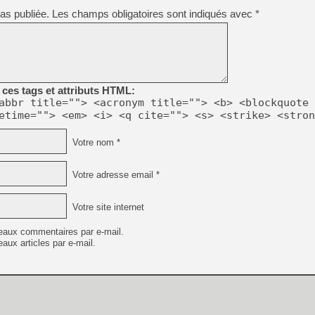
as publiée.
Les champs obligatoires sont indiqués avec
*
[Mo5] DOOM arrive en cart
[GK] Bethesda fête les 30 
[GK] Roblox : l'action en B
[GK] Agenda - GeForce NOW
ces tags et attributs HTML:
[GK] Devolver Digital en a 
abbr title=""> <acronym title=""> <b> <blockquote 
etime=""> <em> <i> <q cite=""> <s> <strike> <stron
[LS] [PS5] ps5-y2jb-autolo
Votre nom *
[GK] Pourquoi Marvel Tokon 
[GK] Test : Restory : Chill
[GK] GTA 6 : Rockstar Games
[GK] Hot Wheels Infinite Rus
Votre adresse email *
[GK] Mémoire cash - Secret 
[GK] Résultats Nintendo : 
Votre site internet
[GK] Dans ce jeu de platefo
eaux commentaires par e-mail.
aux articles par e-mail.