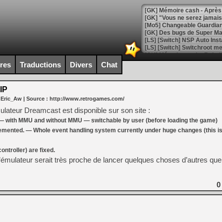
[GK] Mémoire cash - Après 
[GK] "Vous ne serez jamais
[Mo5] Changeable Guardian 
[GK] Des bugs de Super Mar
[LS] [Switch] NSP Auto Inst
ires
Traductions
Divers
Chat
[GK] La saga horrifique Am
IP
 Eric_Aw
| Source :
http://www.retrogames.com/
lateur Dreamcast est disponible sur son site :
— with MMU and without MMU — switchable by user (before loading the game)
[GK] Le portage de Super M
[Mo5] Le jeu de course fut
emented. — Whole event handling system currently under huge changes (this is
[GK] Guillermo del Toro ado
ntroller) are fixed.
[LTF] Eté 2026 - Séquence 
l’émulateur serait très proche de lancer quelques choses d’autres qu
[GK] Mistfall Hunter : déjà 
[GK] Wo Long 2 évolue avec
[GK] Crossfire : un TPS à 100
0
[LS] [PS5] Premiers signes 