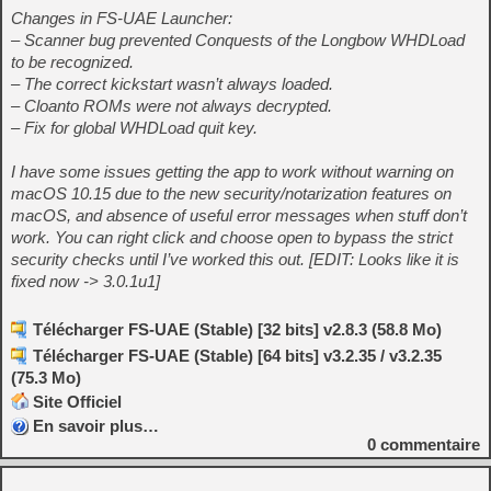
Changes in FS-UAE Launcher:
– Scanner bug prevented Conquests of the Longbow WHDLoad
to be recognized.
– The correct kickstart wasn’t always loaded.
– Cloanto ROMs were not always decrypted.
– Fix for global WHDLoad quit key.
I have some issues getting the app to work without warning on
macOS 10.15 due to the new security/notarization features on
macOS, and absence of useful error messages when stuff don’t
work. You can right click and choose open to bypass the strict
security checks until I’ve worked this out. [EDIT: Looks like it is
fixed now -> 3.0.1u1]
Télécharger FS-UAE (Stable) [32 bits] v2.8.3 (58.8 Mo)
Télécharger FS-UAE (Stable) [64 bits] v3.2.35 / v3.2.35
(75.3 Mo)
Site Officiel
En savoir plus…
0
commentaire