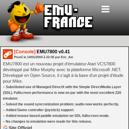
[Console]
EMU7800 v0.41
Posté le
14/01/2004
à
22:36
par Eric_Aw
EMU7800 est un nouveau projet d’émulateur Atari VCS7800
développé par Mike Murphy avec la plateforme Microsoft .NET.
Développé en Open Source, il s’agit à la base d’un projet d’étude
pour Mike.
– Substituted use of Managed DirectX with the Simple DirectMedia Layer
(SDL). Fullscreen performance is now on par with the most excellent Z26
emulator.
– Solved the sound syncronization problem; audio now works perfectly.
– Added Game controller (joystick) support.
– Added mouse-based paddle emulation on SDL fullscreen mode.
– No changes to emulation were made for this release.
Site Officiel