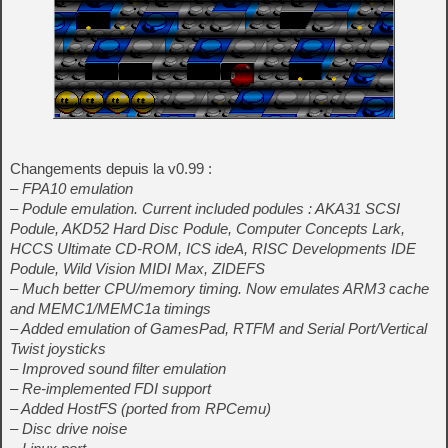
Changements depuis la v0.99 :
– FPA10 emulation
– Podule emulation. Current included podules : AKA31 SCSI
Podule, AKD52 Hard Disc Podule, Computer Concepts Lark,
HCCS Ultimate CD-ROM, ICS ideA, RISC Developments IDE
Podule, Wild Vision MIDI Max, ZIDEFS
– Much better CPU/memory timing. Now emulates ARM3 cache
and MEMC1/MEMC1a timings
– Added emulation of GamesPad, RTFM and Serial Port/Vertical
Twist joysticks
– Improved sound filter emulation
– Re-implemented FDI support
– Added HostFS (ported from RPCemu)
– Disc drive noise