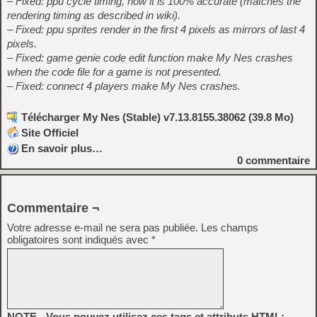
– Fixed: ppu cycle timing, now it is 100% accurate (matches the
rendering timing as described in wiki).
– Fixed: ppu sprites render in the first 4 pixels as mirrors of last 4
pixels.
– Fixed: game genie code edit function make My Nes crashes
when the code file for a game is not presented.
– Fixed: connect 4 players make My Nes crashes.
Télécharger My Nes (Stable) v7.13.8155.38062 (39.8 Mo)
Site Officiel
En savoir plus…
0
commentaire
Commentaire ¬
Votre adresse e-mail ne sera pas publiée.
Les champs
obligatoires sont indiqués avec
*
NOTE - Vous pouvez utilisez ces tags et attributs HTML: