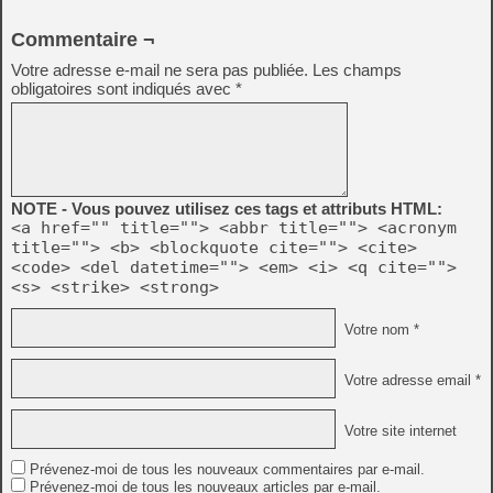
Commentaire ¬
Votre adresse e-mail ne sera pas publiée.
Les champs
obligatoires sont indiqués avec
*
NOTE - Vous pouvez utilisez ces tags et attributs HTML:
<a href="" title=""> <abbr title=""> <acronym
title=""> <b> <blockquote cite=""> <cite>
<code> <del datetime=""> <em> <i> <q cite="">
<s> <strike> <strong>
Votre nom *
Votre adresse email *
Votre site internet
Prévenez-moi de tous les nouveaux commentaires par e-mail.
Prévenez-moi de tous les nouveaux articles par e-mail.