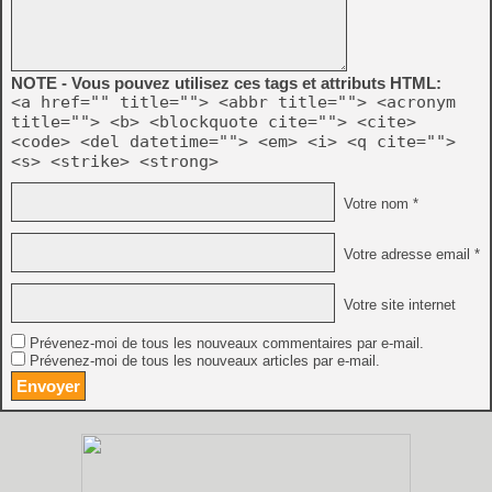
NOTE - Vous pouvez utilisez ces tags et attributs HTML:
<a href="" title=""> <abbr title=""> <acronym
title=""> <b> <blockquote cite=""> <cite>
<code> <del datetime=""> <em> <i> <q cite="">
<s> <strike> <strong>
Votre nom *
Votre adresse email *
Votre site internet
Prévenez-moi de tous les nouveaux commentaires par e-mail.
Prévenez-moi de tous les nouveaux articles par e-mail.