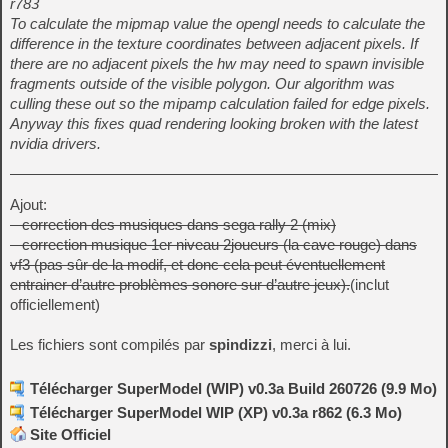
r783
To calculate the mipmap value the opengl needs to calculate the
difference in the texture coordinates between adjacent pixels. If
there are no adjacent pixels the hw may need to spawn invisible
fragments outside of the visible polygon. Our algorithm was
culling these out so the mipamp calculation failed for edge pixels.
Anyway this fixes quad rendering looking broken with the latest
nvidia drivers.
Ajout:
– correction des musiques dans sega rally 2 (mix)
– correction musique 1er niveau 2joueurs (la cave rouge) dans
vf3 (pas sûr de la modif, et donc cela peut éventuellement
entrainer d’autre problèmes sonore sur d’autre jeux).
(inclut
officiellement)
Les fichiers sont compilés par
spindizzi
, merci à lui.
Télécharger SuperModel (WIP) v0.3a Build 260726 (9.9 Mo)
Télécharger SuperModel WIP (XP) v0.3a r862 (6.3 Mo)
Site Officiel