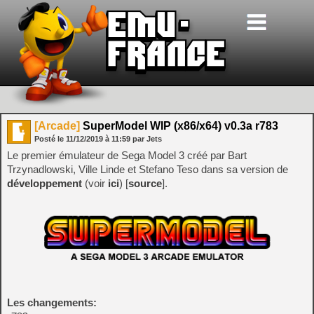
[Arcade]
SuperModel WIP (x86/x64) v0.3a r783
Posté le
11/12/2019
à
11:59
par Jets
Le premier émulateur de Sega Model 3 créé par Bart
Trzynadlowski, Ville Linde et Stefano Teso dans sa version de
développement
(voir
ici
) [
source
].
Les changements: