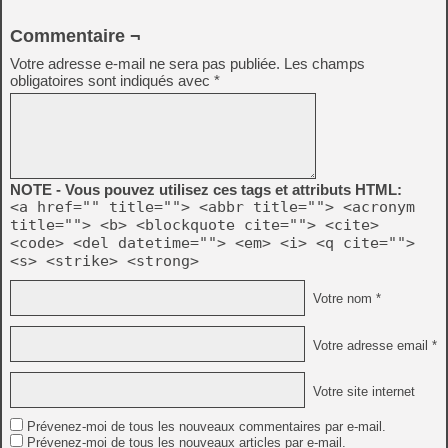
Commentaire ¬
Votre adresse e-mail ne sera pas publiée.
Les champs
obligatoires sont indiqués avec
*
NOTE - Vous pouvez utilisez ces tags et attributs HTML:
<a href="" title=""> <abbr title=""> <acronym
title=""> <b> <blockquote cite=""> <cite>
<code> <del datetime=""> <em> <i> <q cite="">
<s> <strike> <strong>
Votre nom *
Votre adresse email *
Votre site internet
Prévenez-moi de tous les nouveaux commentaires par e-mail.
Prévenez-moi de tous les nouveaux articles par e-mail.