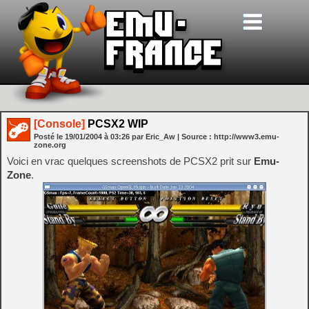
[Console]
PCSX2 WIP
Posté le
19/01/2004
à
03:26
par Eric_Aw
| Source :
http://www3.emu-
zone.org
Voici en vrac quelques screenshots de PCSX2 prit sur
Emu-
Zone
.