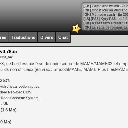
[Mo5] DOOM arrive en cart
[GK] Bethesda fête les 30 
ires
Traductions
Divers
Chat
[GK] Roblox : l'action en B
v0.78u5
[GK] Agenda - GeForce NOW
 Eric_Aw
[GK] Devolver Digital en a 
X, ce build est basé sur le code source de MAME/MAME32, et emp
builds non officiaux (en vrac : SmoothMAME, MAME Plus !, esMAME
[LS] [PS5] ps5-y2jb-autolo
[GK] Pourquoi Marvel Tokon 
2 0.78
[GK] Test : Restory : Chill
ith cheats option active.
[GK] GTA 6 : Rockstar Games
[GK] Hot Wheels Infinite Rus
acked Neo-Geo BIOS.
[GK] Mémoire cash - Secret 
m Deco Cassette System.
[GK] Résultats Nintendo : 
e UI.
[GK] Déjà des dégraissage
 (1.6 Mo)
[Mo5] Brickboy cherche à r
.0 Mo)
[GK] Minecraft et ses « Gra