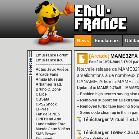
News
Emulateurs
Utilita
EmuFrance Forum
[Arcade]
MAME32FX 
EmuFrance IRC
Posté le
19/01/2004
à
17:06
par
===================
Nouvelle release de MAME32F
Actus Jeux Vidéos
Arcade Fans
améliorations à de nombreux 
Amiga Museum
CANAME, AdvanceMAME…).
Arkames Trad.
Updated to MAME 0.78u5 – MAME3
Bruno C. Zone
– Enabled high scores saving also w
Calice
CBSata
– Removed support for all extra/h
CPS2Shock
– Removed turbo tape loading fro
EF-Nes
– Some code clean-up in the in-gam
Fan de la NES
Télécharger Virtual T v1.7
GirlFriend Adv.
Landstalker Trad.
Musée Jeux Vidéos
Télécharger Ti99w 4.2c (2
SMS Power