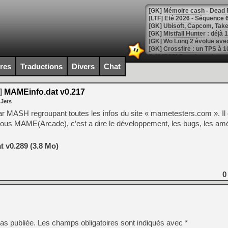
[LTF] Eté 2026 - Séquence 
[GK] Mistfall Hunter : déjà 
[GK] Wo Long 2 évolue avec
[GK] Crossfire : un TPS à 100
[LS] [PS5] Premiers signes 
ires
Traductions
Divers
Chat
]
MAMEinfo.dat v0.217
 Jets
[Mo5] DOOM arrive en cart
u par MASH regroupant toutes les infos du site « mametesters.com ». I
[GK] Bethesda fête les 30 
 sous MAME(Arcade), c’est a dire le développement, les bugs, les am
[GK] Roblox : l'action en B
 v0.289 (3.8 Mo)
[GK] Agenda - GeForce NOW
[GK] Devolver Digital en a 
0
[LS] [PS5] ps5-y2jb-autolo
[GK] Pourquoi Marvel Tokon 
[GK] Test : Restory : Chill
[GK] GTA 6 : Rockstar Games
[GK] Hot Wheels Infinite Rus
as publiée.
Les champs obligatoires sont indiqués avec
*
[GK] Mémoire cash - Secret 