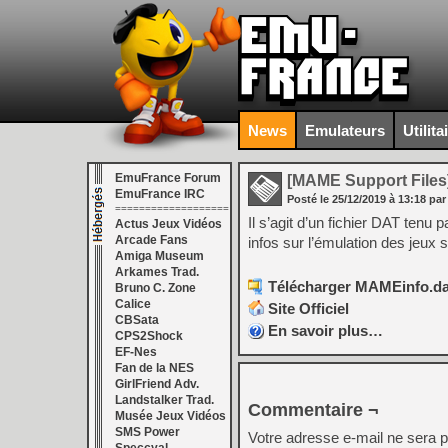
News
Emulateurs
Utilita
EmuFrance Forum
[MAME Support Files
EmuFrance IRC
Posté le
25/12/2019
à
13:18
par
===================
Il s’agit d’un fichier DAT ten
Actus Jeux Vidéos
Arcade Fans
infos sur l’émulation des jeux
Amiga Museum
Arkames Trad.
Télécharger MAMEinfo.dat
Bruno C. Zone
Calice
Site Officiel
CBSata
En savoir plus…
CPS2Shock
EF-Nes
Fan de la NES
GirlFriend Adv.
Landstalker Trad.
Commentaire ¬
Musée Jeux Vidéos
SMS Power
Votre adresse e-mail ne sera p