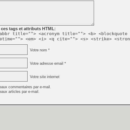
[GK] Résultats Nintendo : 
[GK] Déjà des dégraissage
[Mo5] Brickboy cherche à r
[GK] Minecraft et ses « Gra
ces tags et attributs HTML:
[GK] Beast of Reincarnation
abbr title=""> <acronym title=""> <b> <blockquote 
[GK] Ubisoft : fin de parti
etime=""> <em> <i> <q cite=""> <s> <strike> <stron
[GK] Mémoire cash - Metroid
[GK] Dan Houser (GTA) défe
Votre nom *
[GK] Comment EA Sports FC
[GK] Crimson Moon : un Dark
[GK] Isle of Reveries : le j
[GK] Moonlighter 2 : The En
Votre adresse email *
[GK] Capcom relance Monste
Votre site internet
eaux commentaires par e-mail.
[GK] Guillermo del Toro ado
aux articles par e-mail.