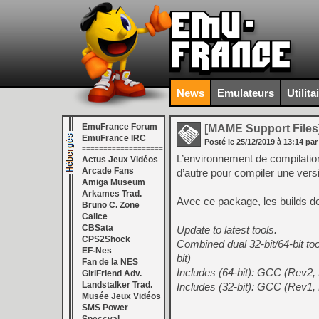
News
Emulateurs
Utilita
EmuFrance Forum
[MAME Support Files
EmuFrance IRC
Posté le
25/12/2019
à
13:14
par
===================
L’environnement de compilatio
Actus Jeux Vidéos
Arcade Fans
d’autre pour compiler une ver
Amiga Museum
Arkames Trad.
Avec ce package, les builds 
Bruno C. Zone
Calice
CBSata
Update to latest tools.
CPS2Shock
Combined dual 32-bit/64-bit too
EF-Nes
bit)
Fan de la NES
Includes (64-bit): GCC (Rev2, 
GirlFriend Adv.
Landstalker Trad.
Includes (32-bit): GCC (Rev1, 
Musée Jeux Vidéos
SMS Power