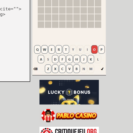
cite="">
g>