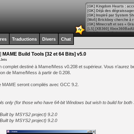
[GK] Déjà des dégraissage
[Mo5] Brickboy cherche à r
[GK] Minecraft et ses « Gra
[GK] Beast of Reincarnation
[GK] Ubisoft : fin de parti
ires
Traductions
Divers
Chat
[GK] Mémoire cash - Metroid
[GK] Dan Houser (GTA) défe
[GK] Comment EA Sports FC
]
MAME Build Tools [32 et 64 Bits] v5.0
[GK] Crimson Moon : un Dark
 Jets
[GK] Isle of Reveries : le j
[GK] Moonlighter 2 : The En
n complet destiné à Mame/Mess v0.208 et supérieur. Vous n’aurez be
[GK] Capcom relance Monste
sion de Mame/Mess à partir de 0.208.
de MAME seront compilés avec GCC 9.2.
[Mo5] Deux inédits du Virtu
[GK] Le beat'em up The Walk
ls only (for those who have 64-bit Windows but wish to build for both 
[GK] Endless Legend 2 : enf
Built by MSYS2 project) 9.2.0
Built by MSYS2 project) 9.2.0
[LS] [PS5] Le WebKit Userl