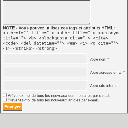
NOTE - Vous pouvez utilisez ces tags et attributs HTML:
<a href="" title=""> <abbr title=""> <acronym
title=""> <b> <blockquote cite=""> <cite>
<code> <del datetime=""> <em> <i> <q cite="">
<s> <strike> <strong>
Votre nom *
Votre adresse email *
Votre site internet
Prévenez-moi de tous les nouveaux commentaires par e-mail.
Prévenez-moi de tous les nouveaux articles par e-mail.