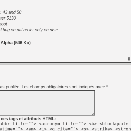
[GK] Déjà des dégraissage
[Mo5] Brickboy cherche à r
, 43 and 50
[GK] Minecraft et ses « Gra
ter 5130
boot
[GK] Beast of Reincarnation
[GK] Ubisoft : fin de parti
bug on pal as its only on ntsc
[GK] Mémoire cash - Metroid
[GK] Dan Houser (GTA) défe
[GK] Comment EA Sports FC
 Alpha (546 Ko)
[GK] Crimson Moon : un Dark
[GK] Isle of Reveries : le j
[GK] Moonlighter 2 : The En
0
[GK] Capcom relance Monste
[Mo5] Deux inédits du Virtu
[GK] Le beat'em up The Walk
as publiée.
Les champs obligatoires sont indiqués avec
*
[LTF] Eté 2026 - Séquence 
ces tags et attributs HTML:
abbr title=""> <acronym title=""> <b> <blockquote 
etime=""> <em> <i> <q cite=""> <s> <strike> <stron