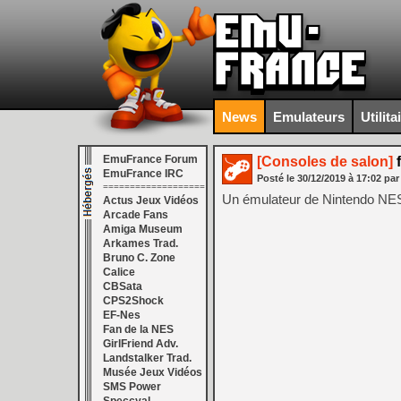
News
Emulateurs
Utilita
EmuFrance Forum
[Consoles de salon]
f
EmuFrance IRC
Posté le
30/12/2019
à
17:02
par
===================
Un émulateur de Nintendo NES 
Actus Jeux Vidéos
Arcade Fans
Amiga Museum
Arkames Trad.
Bruno C. Zone
Calice
CBSata
CPS2Shock
EF-Nes
Fan de la NES
GirlFriend Adv.
Landstalker Trad.
Musée Jeux Vidéos
SMS Power