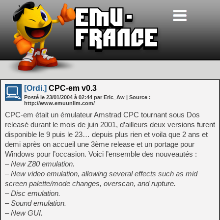
[Ordi.]
CPC-em v0.3
Posté le
23/01/2004
à
02:44
par Eric_Aw
| Source :
http://www.emuunlim.com/
CPC-em était un émulateur Amstrad CPC tournant sous Dos
releasé durant le mois de juin 2001, d’ailleurs deux versions furent
disponible le 9 puis le 23… depuis plus rien et voila que 2 ans et
demi après on accueil une 3ème release et un portage pour
Windows pour l’occasion. Voici l’ensemble des nouveautés :
– New Z80 emulation.
– New video emulation, allowing several effects such as mid
screen palette/mode changes, overscan, and rupture.
– Disc emulation.
– Sound emulation.
– New GUI.