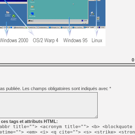
[LS] [PS5] Le WebKit Userl
[GK] Oubliez Crazy Taxi, S
[LS] [Switch] NSZ 5.0.0 es
[GK] No More Room in Hell 2
0
[GK] Un chatbot Atelier Ryz
[GK] Mémoire cash - Splatte
[GK] Nvidia : le prix des 
[GK] Suikoden Star Leap : 
as publiée.
Les champs obligatoires sont indiqués avec
*
[Mo5] La mini borne d’arc
ces tags et attributs HTML:
abbr title=""> <acronym title=""> <b> <blockquote 
etime=""> <em> <i> <q cite=""> <s> <strike> <stron