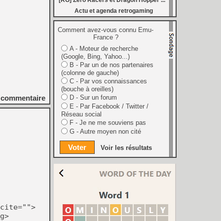
[RG] Zero Racers et Dragon Hopper ...
[
LS] [PS5] BD-JB5 : Gezine renomme son exploit Blu-ray Java pour PS5, avec un support confirmé jusqu'au 13.42
[
LS] [XBO] Coldforest : le projet de glitch chip open source pourrait ouvrir la voie au hack de la Xbox One
Actu et agenda retrogaming
[
GK] Mémoire cash - Reparti aussi vite qu'il est arrivé, Rocket Knight Adventures avait pourtant tout pour décoller
and fonctionne sur le firmware 13.60
Comment avez-vous connu Emu-
[
LS] [PS5] RetroArchPS5 : Les premiers tests et une interface dédiée pour les PS5 jailbreakées
France ?
[
GK] Le direct dédié à Fire Emblem : Fortune's Weave dévoile les vrais enjeux du récit et les activités hors combat
[
LS] [PS5] EchoStretch ajoute la prise en charge des firmwares PS5 7.xx au Linux Loader
A - Moteur de recherche
aber annonce Rideshare « Stimulator »
(Google, Bing, Yahoo...)
[
LS] [Switch] Dekopon v2.2.1 disponible : un correctif rapide après la grosse mise à jour 2.2.0
B - Par un de nos partenaires
t disponible : une renaissance avec des performances
(colonne de gauche)
[
LS] [PS5] Y2JB 1.6 est disponible : le jailbreak hors ligne PS5 s'étend jusqu'au firmwares 13.40/13.60
C - Par vos connaissances
[
GK] Agenda - Les jeux Xbox Game Pass d'août 2026 avec la bêta de Gears of War : E-Day
(bouche à oreilles)
 : c'est l'heure de la 1.0 pour la boucherie de zombies
commentaire
D - Sur un forum
a à l'IA générative : c'est le nouveau spin-off du J-RPG
E - Par Facebook / Twitter /
[
GK] Changeable Guardian Estique : tour de force de la NES, le shoot débarque sur les plateformes modernes
Réseau social
rhouse 2, c'est une véritable boucherie à l'intérieur
GPU RTX 50-series augmentent de 30 %
F - Je ne me souviens pas
sortie imminente au Japon, pas de nouvelles pour les autres
G - Autre moyen non cité
[
GK] Attack on Titan 3 : Omega Force confirme la date de sortie et détaille les différentes éditions du jeu
ade Donkey Kong en LEGO est disponible
Voir les résultats
[
GK] Preview : Onimusha : Way of the Sword s'égare-t-il dans son pseudo monde ouvert ?
cite="">
g>