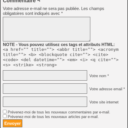
Commentaire ¬
Votre adresse e-mail ne sera pas publiée.
Les champs
obligatoires sont indiqués avec
*
NOTE - Vous pouvez utilisez ces tags et attributs HTML:
<a href="" title=""> <abbr title=""> <acronym
title=""> <b> <blockquote cite=""> <cite>
<code> <del datetime=""> <em> <i> <q cite="">
<s> <strike> <strong>
Votre nom *
Votre adresse email *
Votre site internet
Prévenez-moi de tous les nouveaux commentaires par e-mail.
Prévenez-moi de tous les nouveaux articles par e-mail.