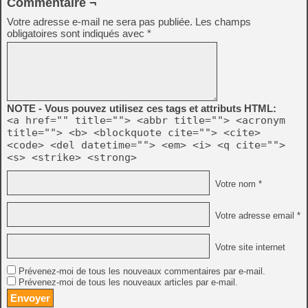
Commentaire ¬
Votre adresse e-mail ne sera pas publiée.
Les champs
obligatoires sont indiqués avec
*
NOTE - Vous pouvez utilisez ces tags et attributs HTML:
<a href="" title=""> <abbr title=""> <acronym
title=""> <b> <blockquote cite=""> <cite>
<code> <del datetime=""> <em> <i> <q cite="">
<s> <strike> <strong>
Votre nom *
Votre adresse email *
Votre site internet
Prévenez-moi de tous les nouveaux commentaires par e-mail.
Prévenez-moi de tous les nouveaux articles par e-mail.