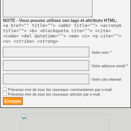
NOTE - Vous pouvez utilisez ces tags et attributs HTML:
<a href="" title=""> <abbr title=""> <acronym
title=""> <b> <blockquote cite=""> <cite>
<code> <del datetime=""> <em> <i> <q cite="">
<s> <strike> <strong>
Votre nom *
Votre adresse email *
Votre site internet
Prévenez-moi de tous les nouveaux commentaires par e-mail.
Prévenez-moi de tous les nouveaux articles par e-mail.