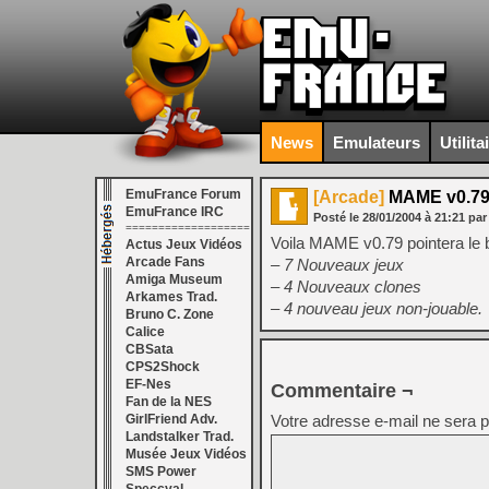
News
Emulateurs
Utilita
EmuFrance Forum
[Arcade]
MAME v0.79
EmuFrance IRC
Posté le
28/01/2004
à
21:21
par
===================
Voila MAME v0.79 pointera le 
Actus Jeux Vidéos
Arcade Fans
– 7 Nouveaux jeux
Amiga Museum
– 4 Nouveaux clones
Arkames Trad.
– 4 nouveau jeux non-jouable.
Bruno C. Zone
Calice
CBSata
CPS2Shock
EF-Nes
Commentaire ¬
Fan de la NES
GirlFriend Adv.
Votre adresse e-mail ne sera p
Landstalker Trad.
Musée Jeux Vidéos
SMS Power