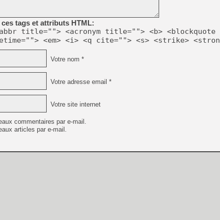
[GK] Capcom relance Monste
ces tags et attributs HTML:
abbr title=""> <acronym title=""> <b> <blockquote 
etime=""> <em> <i> <q cite=""> <s> <strike> <stron
[GK] Le beat'em up The Walk
[GK] Endless Legend 2 : enf
Votre nom *
Votre adresse email *
[LS] [PS5] Le WebKit Userl
Votre site internet
[GK] Oubliez Crazy Taxi, S
eaux commentaires par e-mail.
[LS] [Switch] NSZ 5.0.0 es
aux articles par e-mail.