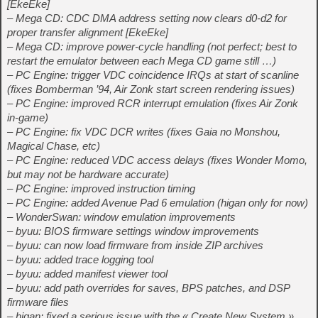
[EkeEke]
– Mega CD: CDC DMA address setting now clears d0-d2 for
proper transfer alignment [EkeEke]
– Mega CD: improve power-cycle handling (not perfect; best to
restart the emulator between each Mega CD game still …)
– PC Engine: trigger VDC coincidence IRQs at start of scanline
(fixes Bomberman ’94, Air Zonk start screen rendering issues)
– PC Engine: improved RCR interrupt emulation (fixes Air Zonk
in-game)
– PC Engine: fix VDC DCR writes (fixes Gaia no Monshou,
Magical Chase, etc)
– PC Engine: reduced VDC access delays (fixes Wonder Momo,
but may not be hardware accurate)
– PC Engine: improved instruction timing
– PC Engine: added Avenue Pad 6 emulation (higan only for now)
– WonderSwan: window emulation improvements
– byuu: BIOS firmware settings window improvements
– byuu: can now load firmware from inside ZIP archives
– byuu: added trace logging tool
– byuu: added manifest viewer tool
– byuu: add path overrides for saves, BPS patches, and DSP
firmware files
– higan: fixed a serious issue with the « Create New System »