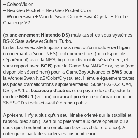
– ColecoVision
– Neo Geo Pocket + Neo Geo Pocket Color
– WonderSwan + WonderSwan Color + SwanCrystal + Pocket
Challenge V2
(et
anciennement Nintendo DS
) mais aussi les sous systèmes
BS-X Satellaview et Sufami Turbo.
En fait bsnes existe toujours mais n’est qu’un module de
Higan
(concernant la Super NES) tout comme bnes (non disponible
séparément) avec la NES, bgb (non disponible séparément, et
sans rapport avec
BGB
) pour la GameBoy N&B/Color, bgba (non
disponible séparément) pour la GameBoy Advance et
BWS
pour
la WonderSwan N&B/Color/Crystal etc. Il émule également toutes
les puces d’améliorations supplémentaires: Super FX/FX2, CX4,
DSP, SA-1 et
beaucoup d’autres
et se paye le luxe d’ajouter le
module
MSU-1
(voir
ici
) qui
aurait pu être
ce qu’aurait donné un
SNES-CD si celui-ci avait été rendu public.
A présent, il n’y a plus qu’un seul binaire orienté sur la stabilité et
l’absolu précision (il sert principalement aux développeurs ou à
ceux qui cherchent une émulation Low Level de référence). A
noter qu’un pack de shaders est disponible
ici
.